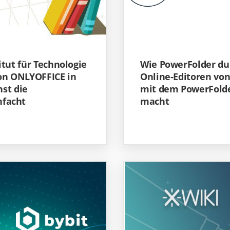
itut für Technologie
Wie PowerFolder dur
von ONLYOFFICE in
Online-Editoren von
st die
mit dem PowerFolde
nfacht
macht