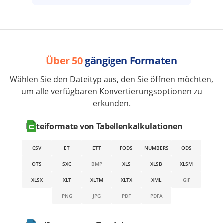
Über 50
gängigen Formaten
Wählen Sie den Dateityp aus, den Sie öffnen möchten,
um alle verfügbaren Konvertierungsoptionen zu
erkunden.
Dateiformate von Tabellenkalkulationen
CSV
ET
ETT
FODS
NUMBERS
ODS
OTS
SXC
BMP
XLS
XLSB
XLSM
XLSX
XLT
XLTM
XLTX
XML
GIF
PNG
JPG
PDF
PDFA