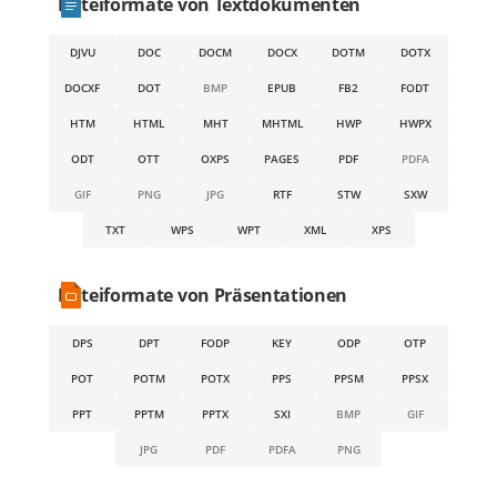
Dateiformate von Textdokumenten
DJVU
DOC
DOCM
DOCX
DOTM
DOTX
DOCXF
DOT
BMP
EPUB
FB2
FODT
HTM
HTML
MHT
MHTML
HWP
HWPX
ODT
OTT
OXPS
PAGES
PDF
PDFA
GIF
PNG
JPG
RTF
STW
SXW
TXT
WPS
WPT
XML
XPS
Dateiformate von Präsentationen
DPS
DPT
FODP
KEY
ODP
OTP
POT
POTM
POTX
PPS
PPSM
PPSX
PPT
PPTM
PPTX
SXI
BMP
GIF
JPG
PDF
PDFA
PNG