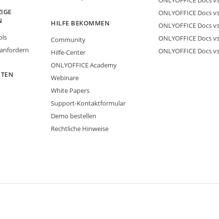
ONLYOFFICE Docs vs
IGE
ONLYOFFICE Docs vs 
N
HILFE BEKOMMEN
ONLYOFFICE Docs v
ols
ONLYOFFICE Docs vs
Community
 anfordern
ONLYOFFICE Docs v
Hilfe-Center
ONLYOFFICE Academy
ITEN
Webinare
White Papers
Support-Kontaktformular
Demo bestellen
Rechtliche Hinweise