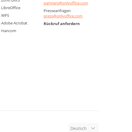
 Zoho Docs
partners@onlyoffice.com
LibreOffice
Presseanfragen
s WPS
press@onlyoffice.com
 Adobe Acrobat
Rückruf anfordern
s Hancom
Deutsch