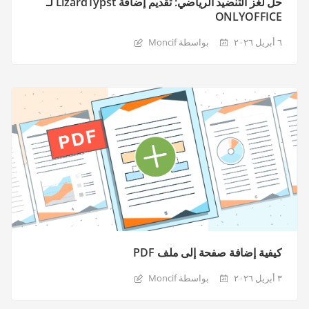
حل لغز التنضيد الرياضي: تقديم إضافة LizardTypst لـ
ONLYOFFICE
٦ أبريل ٢٠٢٦
بواسطة Moncif
كيفية إضافة صفحة إلى ملف PDF
٣ أبريل ٢٠٢٦
بواسطة Moncif