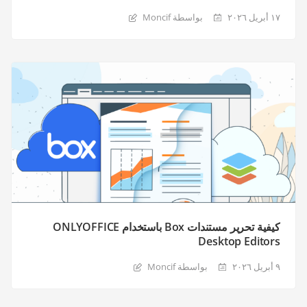
١٧ أبريل ٢٠٢٦
بواسطة Moncif
كيفية تحرير مستندات Box باستخدام ONLYOFFICE
Desktop Editors
٩ أبريل ٢٠٢٦
بواسطة Moncif