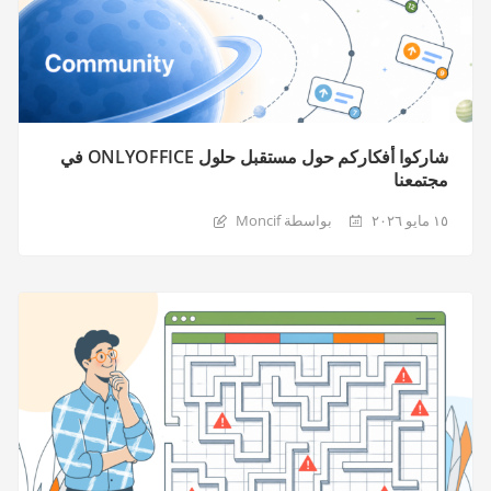
شاركوا أفكاركم حول مستقبل حلول ONLYOFFICE في
مجتمعنا
١٥ مايو ٢٠٢٦
بواسطة Moncif