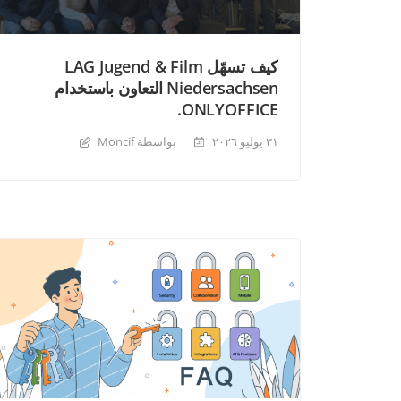
كيف تسهّل LAG Jugend & Film
Niedersachsen التعاون باستخدام
ONLYOFFICE.
٣١ يوليو ٢٠٢٦
بواسطة Moncif