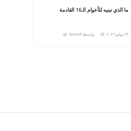
ما الذي نبنيه للأعوام الـ16 القادمة
٢٢ يوليو ٢٠٢٦
بواسطة Moncif