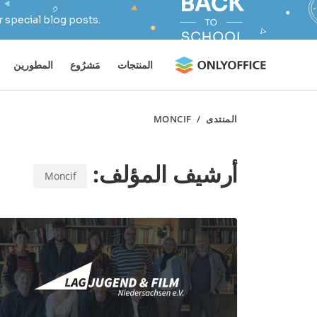
 special blog posts.
المنتجات
مَشرُوع
المطورين
المنتدى
/
MONCIF
أرشيف المؤلف:
Moncif