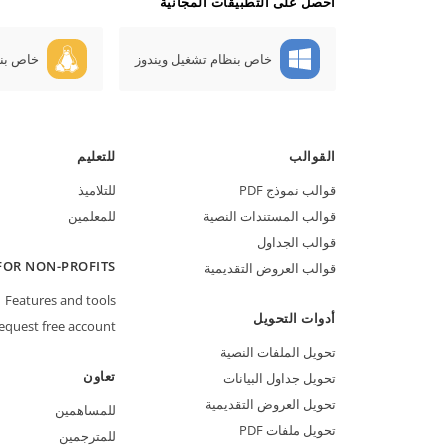
أحصل على التطبيقات المجانية
خاص بنظام تشغيل ويندوز
خاص بن
القوالب
للتعليم
قوالب نموذج PDF
للتلاميذ
قوالب المستندات النصية
للمعلمين
قوالب الجداول
FOR NON-PROFITS
قوالب العروض التقديمية
Features and tools
أدوات التحويل
equest free account
تحويل الملفات النصية
تعاون
تحويل جداول البيانات
تحويل العروض التقديمية
للمساهمين
تحويل ملفات PDF
للمترجمين