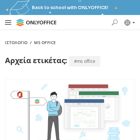
Back to school with ONLYOFFICE!
ΙΣΤΟΛΌΓΙΟ
/
MS OFFICE
Αρχεία ετικέτας:
#ms office