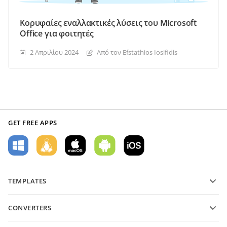
Κορυφαίες εναλλακτικές λύσεις του Microsoft
Office για φοιτητές
2 Απριλίου 2024
Από τον Efstathios Iosifidis
GET FREE APPS
TEMPLATES
PDF form templates
CONVERTERS
Text document templates
Μετατροπή αρχείων κειμένου