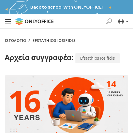
Back to school with ONLYOFFICE!
ΙΣΤΟΛΌΓΙΟ
/
EFSTATHIOS IOSIFIDIS
Αρχεία συγγραφέα:
Efstathios Iosifidis