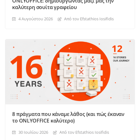
ONLYOFFICE: δημιουργώντας μαζί μας την
καλύτερη σουίτα γραφείου
4 Αυγούστου 2026
Από τον Efstathios Iosifidis
8 πράγματα που κάναμε λάθος (και πώς έκαναν
το ONLYOFFICE καλύτερο)
30 Ιουλίου 2026
Από τον Efstathios Iosifidis