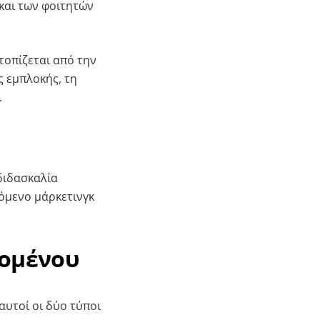
και των φοιτητών
τοπίζεται από την
ς εμπλοκής, τη
.
 διδασκαλία
χόμενο μάρκετινγκ
χομένου
αυτοί οι δύο τύποι