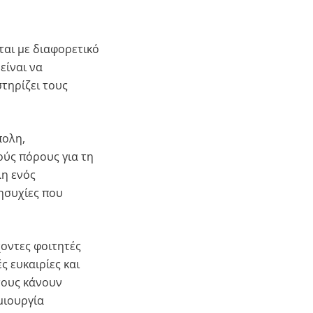
ται με διαφορετικό
είναι να
τηρίζει τους
πολη,
ούς πόρους για τη
λη ενός
ησυχίες που
χοντες φοιτητές
ς ευκαιρίες και
τους κάνουν
μιουργία