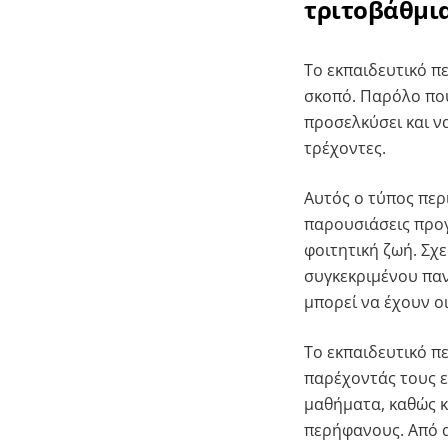
τριτοβάθμι
Το εκπαιδευτικό π
σκοπό. Παρόλο που 
προσελκύσει και ν
τρέχοντες.
Αυτός ο τύπος περ
παρουσιάσεις προγ
φοιτητική ζωή. Σχ
συγκεκριμένου παν
μπορεί να έχουν οι
Το εκπαιδευτικό π
παρέχοντάς τους ει
μαθήματα, καθώς κ
περήφανους. Από α