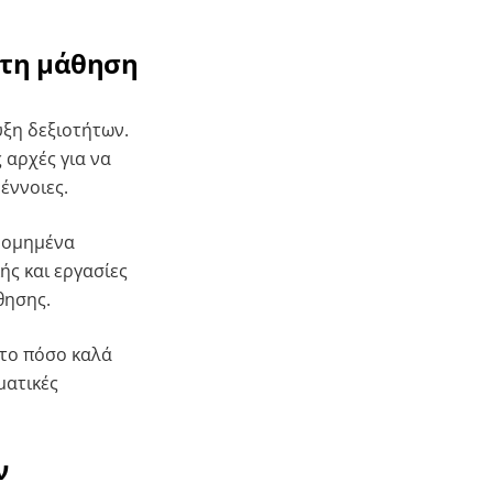
 τη μάθηση
υξη δεξιοτήτων.
 αρχές για να
έννοιες.
 δομημένα
ής και εργασίες
θησης.
 το πόσο καλά
ματικές
ν