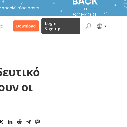
 special blog posts.
Login
ές
Download
Sign up
δευτικό
ουν οι