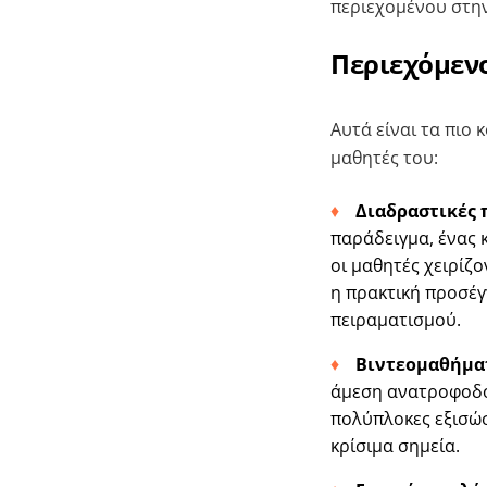
περιεχομένου στη
Περιεχόμενο
Αυτά είναι τα πιο
μαθητές του:
Διαδραστικές
παράδειγμα, ένας 
οι μαθητές χειρίζ
η πρακτική προσέ
πειραματισμού.
Βιντεομαθήμα
άμεση ανατροφοδότ
πολύπλοκες εξισώσ
κρίσιμα σημεία.