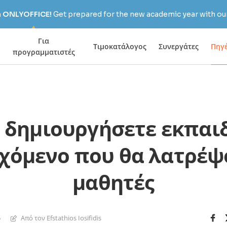
h ONLYOFFICE!
Get prepared for the new academic year with our
Για
Τιμοκατάλογος
Συνεργάτες
Πηγ
προγραμματιστές
 δημιουργήσετε εκπαι
χόμενο που θα λατρέψ
μαθητές
5
Από τον Efstathios Iosifidis