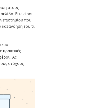
ριση στους
ελίδα. Είτε είσαι
ανεπιστημίου που
ν κατανόηση του τι
τικού
ε πρακτικές
φέρον. Ας
τους στόχους