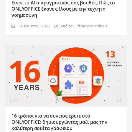
Είναι το AI ο πραγματικός σας βοηθός; Πώς το
ONLYOFFICE έκανε φίλους με την τεχνητή
νοημοσύνη
5 Αυγούστου 2026
Από τον Efstathios Iosifidis
16 τρόποι για να συνεισφέρετε στο
ONLYOFFICE: δημιουργώντας μαζί μας την
καλύτερη σουίτα γραφείου