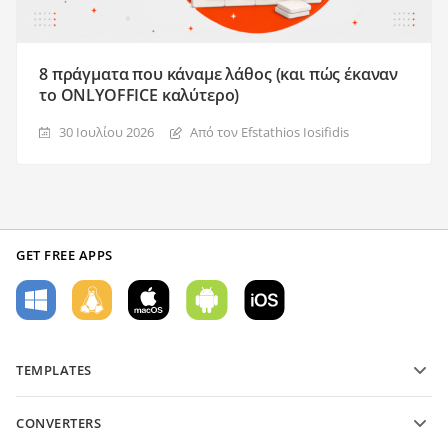
8 πράγματα που κάναμε λάθος (και πώς έκαναν
το ONLYOFFICE καλύτερο)
30 Ιουλίου 2026
Από τον Efstathios Iosifidis
GET FREE APPS
TEMPLATES
PDF form templates
CONVERTERS
Text document templates