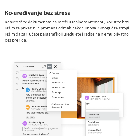
Ko-uređivanje bez stresa
Koautorišite dokumenata na mreži u realnom vremenu, koristite brzi
režim za prikaz svih promena odmah nakon unosa. Omogućite strogi
režim da zaključate paragraf koji uređujete i radite na njemu privatno
bez prekida.