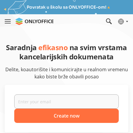
Povratak u školu sa ONLYOFFICE-om!
Saradnja
efikasno
na svim vrstama
kancelarijskih dokumenata
Delite, koautorišite i komunicirajte u realnom vremenu
kako biste brže obavili posao
Create now