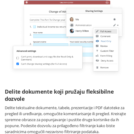
Delite dokumente koji pružaju fleksibilne
dozvole
Delite tekstualne dokumente, tabele, prezentacije i PDF datoteke za
pregled ili uređivanje, omogućite komentarisanje ili pregled. Kreirajte
spremne obrasce za popunjavanje i pustite druge korisnike da ih
popune. Podesite dozvolu za prilagođeno filtriranje kako biste
saradnicima omogućili nezavisno filtriranje podataka.