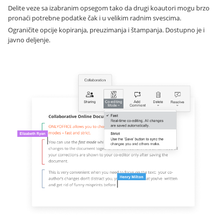
Delite veze sa izabranim opsegom tako da drugi koautori mogu brzo
pronaći potrebne podatke čak i u velikim radnim svescima.
Ograničite opcije kopiranja, preuzimanja i štampanja. Dostupno je i
javno deljenje.