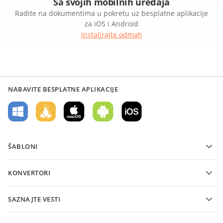
Sa svojih mobilnih uređaja
Radite na dokumentima u pokretu uz besplatne aplikacije
za iOS i Android
Instalirajte odmah
NABAVITE BESPLATNE APLIKACIJE
ŠABLONI
Šabloni PDF obrazaca
KONVERTORI
Šabloni tekstualnih dokumenata
Konvertujte tekstualne datoteke
Šabloni tabela
SAZNAJTE VESTI
Konvertujte tabele
Šabloni prezentacija
Blog
Konvertujte prezentacije