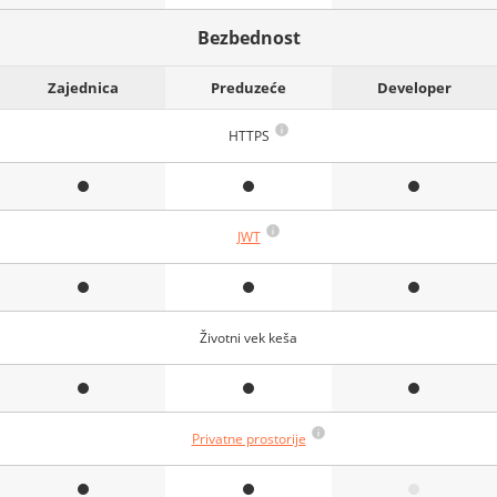
Bezbednost
Zajednica
Preduzeće
Developer
HTTPS
JWT
Životni vek keša
Privatne prostorije