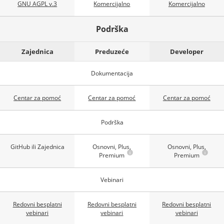
GNU AGPL v.3
Komercijalno
Komercijalno
Podrška
Zajednica
Preduzeće
Developer
Dokumentacija
Centar za pomoć
Centar za pomoć
Centar za pomoć
Podrška
GitHub ili Zajednica
Osnovni, Plus,
Osnovni, Plus,
Premium
Premium
Vebinari
Redovni besplatni
Redovni besplatni
Redovni besplatni
vebinari
vebinari
vebinari