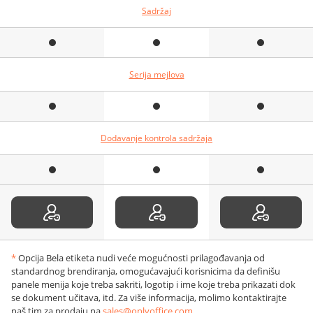
Sadržaj
Serija mejlova
Dodavanje kontrola sadržaja
*
Opcija Bela etiketa nudi veće mogućnosti prilagođavanja od
standardnog brendiranja, omogućavajući korisnicima da definišu
panele menija koje treba sakriti, logotip i ime koje treba prikazati dok
se dokument učitava, itd. Za više informacija, molimo kontaktirajte
naš tim za prodaju na
sales@onlyoffice.com
.