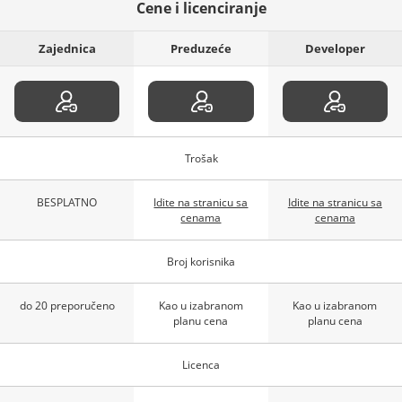
Cene i licenciranje
Zajednica
Preduzeće
Developer
Trošak
BESPLATNO
Idite na stranicu sa
Idite na stranicu sa
cenama
cenama
Broj korisnika
do 20 preporučeno
Kao u izabranom
Kao u izabranom
planu cena
planu cena
Licenca