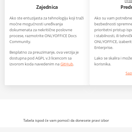
Zajednica
Pred
Ako ste entuzijasta za tehnologiju koji traži
Ako su vam potrebne f
moćne mogućnosti uređivanja
bezbednosti spremne
dokumenata za nekritične poslovne
prioritetni pristup i
procese, razmotrite ONLYOFFICE Docs
i stabilnosti, ili tehn
Community.
ONLYOFFICE, izaberi
Enterprise.
Besplatno za preuzimanje, ova verzija je
dostupna pod AGPL v.3 licencom sa
Lako se skalira i može 
izvorom koda navedenim na
GitHub
.
korisnika.
Saz
Tabela ispod će vam pomoći da donesete pravi izbor