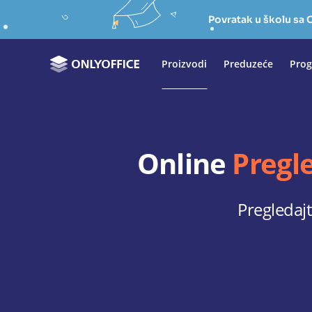
Povratak u školu s
Proizvodi
Preduzeće
Prog
Online
Pregl
Pregledajt