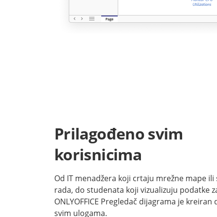
Prilagođeno svim
korisnicima
Od IT menadžera koji crtaju mrežne mape ili
rada, do studenata koji vizualizuju podatke z
ONLYOFFICE Pregledač dijagrama je kreiran
svim ulogama.