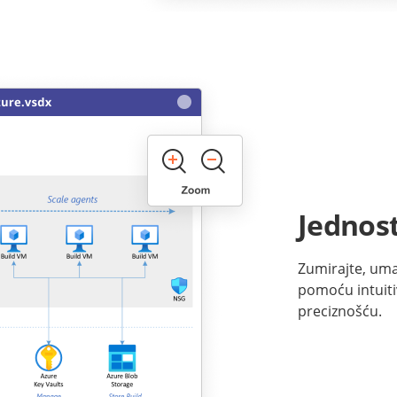
Jednost
Zumirajte, uma
pomoću intuitiv
preciznošću.