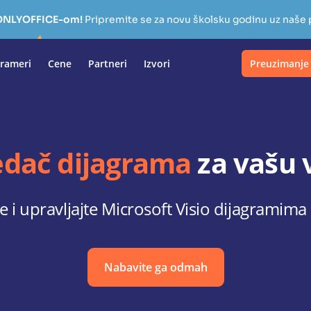
a ONLYOFFICE-om!
Pripremite se za novu školsku godinu uz naše
rameri
Cene
Partneri
Izvori
Preuzimanje
edač dijagrama
za vašu 
e i upravljajte Microsoft Visio dijagramim
Nabavite ga odmah