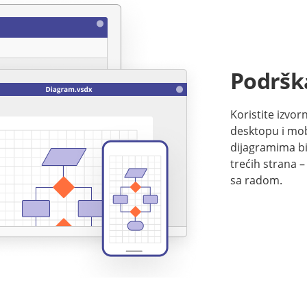
Podrška
Koristite izvo
desktopu i mob
dijagramima bil
trećih strana –
sa radom.