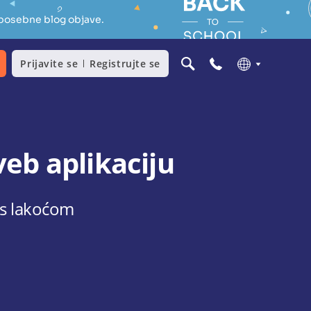
 posebne blog objave.
Prijavite se
Registrujte se
veb aplikaciju
a s lakoćom