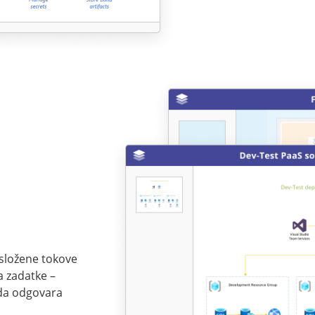
 složene tokove
a zadatke –
 da odgovara