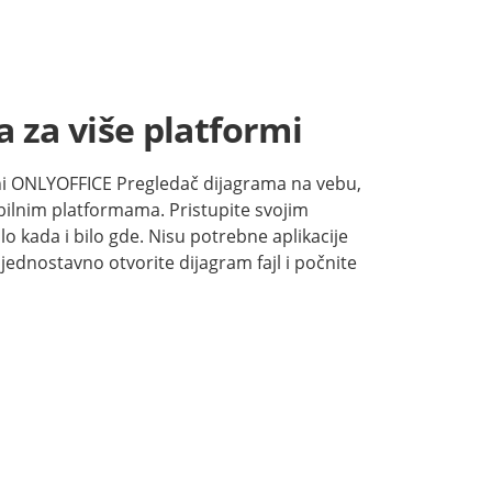
 za više platformi
rni ONLYOFFICE Pregledač dijagrama na vebu,
ilnim platformama. Pristupite svojim
o kada i bilo gde. Nisu potrebne aplikacije
 jednostavno otvorite dijagram fajl i počnite