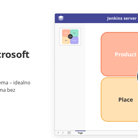
rosoft
lema – idealno
ima bez