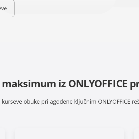
eve
e maksimum iz ONLYOFFICE p
te kurseve obuke prilagođene ključnim ONLYOFFICE re