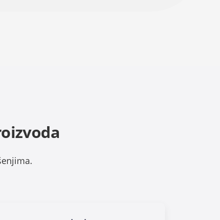
roizvoda
šenjima.