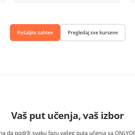
Pošaljite zahtev
Pregledaj sve kurseve
Vaš put učenja, vaš izbor
na da podrži svaku fazu vašeg puta učenja sa ONLY