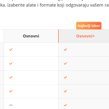
aka. Izaberite alate i formate koji odgovaraju vašem ra
Najbolji izbor
Osnovni
Osnovni+