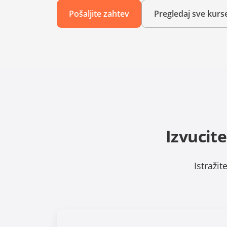
Pošaljite zahtev
Pregledaj sve kurs
Izvucit
Istraži