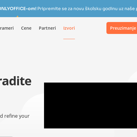
a ONLYOFFICE-om!
Pripremite se za novu školsku godinu uz naše
rameri
Cene
Partneri
Izvori
Preuzimanje
radite
d refine your