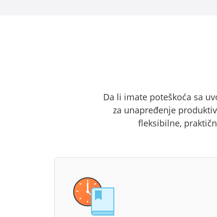
Da li imate poteškoća sa u
za unapređenje produktiv
fleksibilne, prakti