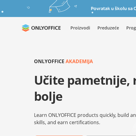
Povratak u školu s
Proizvodi
Preduzeće
Prog
ONLYOFFICE
AKADEMIJA
Učite pametnije, 
bolje
Learn ONLYOFFICE products quickly, build an
skills, and earn certifications.