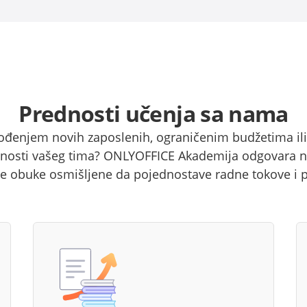
Prednosti učenja sa nama
vođenjem novih zaposlenih, ograničenim budžetima ili
nosti vašeg tima? ONLYOFFICE Akademija odgovara na
čne obuke osmišljene da pojednostave radne tokove i 