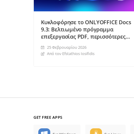
Κυκλοφόρησε το ONLYOFFICE Docs
9.3: Βελτιωμένο πρόγραμμα
επεξεργασίας PDF, περισσότερες
επιλογές υπογραφής, προβολή
25 Φεβρουαρίου 2026
πολλαπλών σελίδων, επίλυση σε
Από τον Efstathios Iosifidis
φύλλα και άλλα
GET FREE APPS