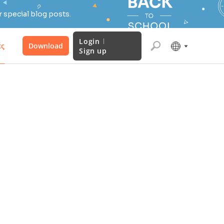
 special blog posts.
Login
ές
Download
Sign up