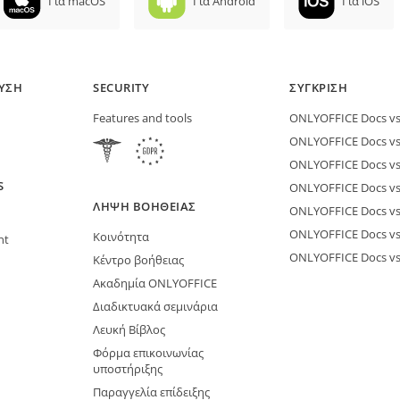
Για macOS
Για Android
Για iOS
ΕΥΣΗ
SECURITY
ΣΎΓΚΡΙΣΗ
Features and tools
ONLYOFFICE Docs vs 
ONLYOFFICE Docs vs
ONLYOFFICE Docs vs
S
ONLYOFFICE Docs vs 
ΛΉΨΗ ΒΟΉΘΕΙΑΣ
ONLYOFFICE Docs v
ONLYOFFICE Docs vs
Κοινότητα
nt
ONLYOFFICE Docs v
Κέντρο βοήθειας
Ακαδημία ONLYOFFICE
Διαδικτυακά σεμινάρια
Λευκή Βίβλος
Φόρμα επικοινωνίας
υποστήριξης
Παραγγελία επίδειξης