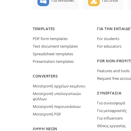
Για Windows
Για Linux
TEMPLATES
ΓΙΑ ΤΗΝ ΕΚΠΑΊΔ
PDF form templates
For students
Text document templates
For educators
Spreadsheet templates
FOR NON-PROFIT
Presentation templates
Features and tools
CONVERTERS
Request free accou
Μετατροπή αρχείων κειμένου
ΣΥΝΕΡΓΑΣΊΑ
Μετατροπή υπολογιστικών
φύλλων
Για συνεισφορά
Μετατροπή παρουσιάσεων
Για μεταφραστές
Μετατροπή PDF
Για influencers
Θέσεις εργασίας
ΛΉΨΗ ΝΈΩΝ