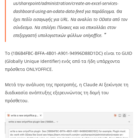
us/sharepoint/administration/create-an-excel-services-
dashboard-using-an-odata-data-feed για παράδειγμα. Θα
έχει πεδίο εισαγωγής για URL. Να αναλύει το OData από τον
σύνδεσμο. Να επιλέγει Πίνακες και να επικολλάει στον
επεξεργαστή υπολογιστικών φύλλων onlyoffice.
Το {1B6B4FBC-BFFA-4B01-A901-94996D88D1DC} είναι το GUID
(Globally Unique Identifier) ενός από τα ήδη υπάρχοντα
πρόσθετα ONLYOFFICE.
Μετά την ανάλυση της προτροπής, η Claude AI ξεκίνησε τη
διαδικασία ανάπτυξης εξερευνώντας τη δομή του
πρόσθετου.