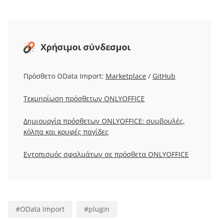
Χρήσιμοι σύνδεσμοι
Πρόσθετο OData Import:
Marketplace
/
GitHub
Τεκμηρίωση πρόσθετων ONLYOFFICE
Δημιουργία πρόσθετων ONLYOFFICE: συμβουλές,
κόλπα και κρυφές παγίδες
Εντοπισμός σφαλμάτων σε πρόσθετα ONLYOFFICE
#
OData Import
#
plugin