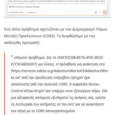
Ένα άλλο πρόβλημα σχετιζόταν με τον Διαμοιρασμό Πόρων
Μεταξύ Προελεύσεων (CORS). Το διορθώσαμε με την
ακόλουθη προτροπή:
επόμενο πρόβλημα. δες το {9DC93CDB-B576-4F0C-B55E-
FCC9C48DD007} για λύσεις. Η πρόσβαση για ανάκτηση στο
‘https://services.odata.org/AdventureWorksV3/AdventureWor
ks.svc’ από την προέλευση ‘onlyoffice://plugin’ έχει
αποκλειστεί από την πολιτική CORS: Η κεφαλίδα ‘Access-
Control-Allow-Origin’ δεν υπάρχει στον ζητούμενο πόρο. Εάν
μια αδιαφανής απόκριση εξυπηρετεί τις ανάγκες σας, ορίστε
τη λειτουργία του αιτήματος σε ‘no-cors’ για να ανακτήσετε
τον πόρο με το CORS απενεργοποιημένο.