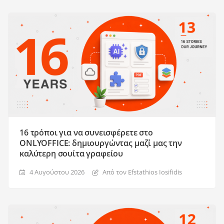
16 τρόποι για να συνεισφέρετε στο
ONLYOFFICE: δημιουργώντας μαζί μας την
καλύτερη σουίτα γραφείου
4 Αυγούστου 2026
Από τον Efstathios Iosifidis