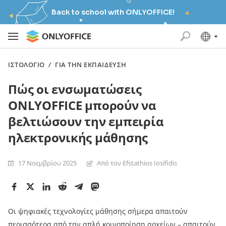
Back to school with ONLYOFFICE!
ΙΣΤΟΛΌΓΙΟ
/
ΓΙΑ ΤΗΝ ΕΚΠΑΊΔΕΥΣΗ
Πώς οι ενσωματώσεις
ONLYOFFICE μπορούν να
βελτιώσουν την εμπειρία
ηλεκτρονικής μάθησης
17 Νοεμβρίου 2025
Από τον Efstathios Iosifidis
Οι ψηφιακές τεχνολογίες μάθησης σήμερα απαιτούν
περισσότερα από την απλή κοινοποίηση αρχείων – απαιτούν