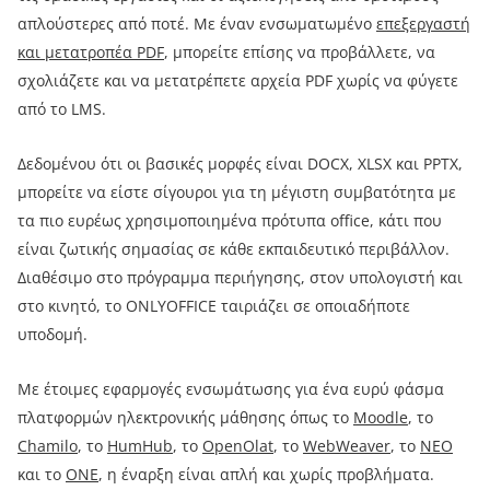
απλούστερες από ποτέ. Με έναν ενσωματωμένο
επεξεργαστή
και μετατροπέα PDF
, μπορείτε επίσης να προβάλλετε, να
σχολιάζετε και να μετατρέπετε αρχεία PDF χωρίς να φύγετε
από το LMS.
Δεδομένου ότι οι βασικές μορφές είναι DOCX, XLSX και PPTX,
μπορείτε να είστε σίγουροι για τη μέγιστη συμβατότητα με
τα πιο ευρέως χρησιμοποιημένα πρότυπα office, κάτι που
είναι ζωτικής σημασίας σε κάθε εκπαιδευτικό περιβάλλον.
Διαθέσιμο στο πρόγραμμα περιήγησης, στον υπολογιστή και
στο κινητό, το ONLYOFFICE ταιριάζει σε οποιαδήποτε
υποδομή.
Με έτοιμες εφαρμογές ενσωμάτωσης για ένα ευρύ φάσμα
πλατφορμών ηλεκτρονικής μάθησης όπως το
Moodle
, το
Chamilo
, το
HumHub
, το
OpenOlat
, το
WebWeaver
, το
NEO
και το
ONE
, η έναρξη είναι απλή και χωρίς προβλήματα.