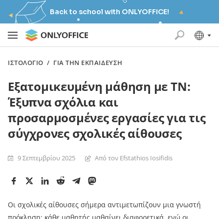
Back to school with ONLYOFFICE!
ΙΣΤΟΛΌΓΙΟ
/
ΓΙΑ ΤΗΝ ΕΚΠΑΊΔΕΥΣΗ
Εξατομικευμένη μάθηση με ΤΝ:
Έξυπνα σχόλια και
προσαρμοσμένες εργασίες για τις
σύγχρονες σχολικές αίθουσες
9 Σεπτεμβρίου 2025
Από τον Efstathios Iosifidis
Οι σχολικές αίθουσες σήμερα αντιμετωπίζουν μια γνωστή
πρόκληση: κάθε μαθητής μαθαίνει διαφορετικά, ενώ οι