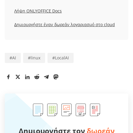
Λήψη ONLYOFFICE Docs
Δημιουργήστε έναν δωρεάν λογαριασμό στο cloud
#
AI
#
linux
#
LocalAI
Δημιουργήστε τον
δωρεάν