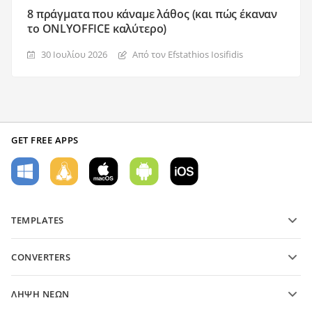
8 πράγματα που κάναμε λάθος (και πώς έκαναν
το ONLYOFFICE καλύτερο)
30 Ιουλίου 2026
Από τον Efstathios Iosifidis
GET FREE APPS
TEMPLATES
PDF form templates
CONVERTERS
Text document templates
Μετατροπή αρχείων κειμένου
Spreadsheet templates
ΛΉΨΗ ΝΈΩΝ
Μετατροπή υπολογιστικών φύλλων
Presentation templates