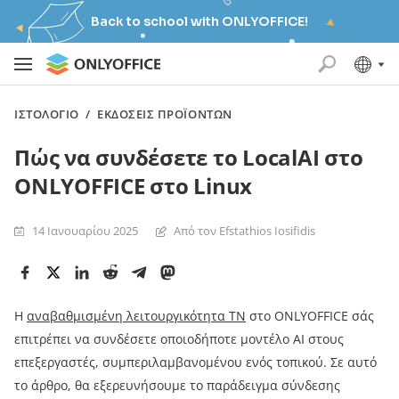
Back to school with ONLYOFFICE!
ΙΣΤΟΛΌΓΙΟ
/
ΕΚΔΌΣΕΙΣ ΠΡΟΪΌΝΤΩΝ
Πώς να συνδέσετε το LocalAI στο
ONLYOFFICE στο Linux
14 Ιανουαρίου 2025
Από τον Efstathios Iosifidis
Η
αναβαθμισμένη λειτουργικότητα ΤΝ
στο ONLYOFFICE σάς
επιτρέπει να συνδέσετε οποιοδήποτε μοντέλο AI στους
επεξεργαστές, συμπεριλαμβανομένου ενός τοπικού. Σε αυτό
το άρθρο, θα εξερευνήσουμε το παράδειγμα σύνδεσης