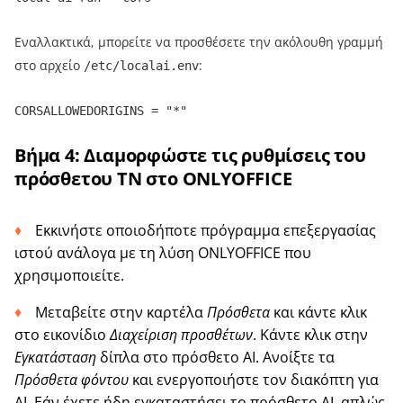
Εναλλακτικά, μπορείτε να προσθέσετε την ακόλουθη γραμμή
στο αρχείο
:
/etc/localai.env
CORSALLOWEDORIGINS = "*"
Βήμα 4: Διαμορφώστε τις ρυθμίσεις του
πρόσθετου ΤΝ στο ONLYOFFICE
Εκκινήστε οποιοδήποτε πρόγραμμα επεξεργασίας
ιστού ανάλογα με τη λύση ONLYOFFICE που
χρησιμοποιείτε.
Μεταβείτε στην καρτέλα
Πρόσθετα
και κάντε κλικ
στο εικονίδιο
Διαχείριση προσθέτων
. Κάντε κλικ στην
Εγκατάσταση
δίπλα στο πρόσθετο AI. Ανοίξτε τα
Πρόσθετα φόντου
και ενεργοποιήστε τον διακόπτη για
AI. Εάν έχετε ήδη εγκαταστήσει το πρόσθετο AI, απλώς