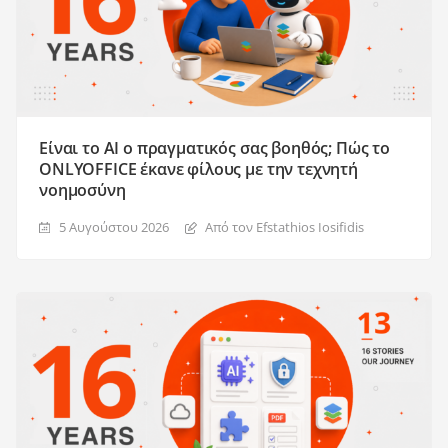
Είναι το AI ο πραγματικός σας βοηθός; Πώς το
ONLYOFFICE έκανε φίλους με την τεχνητή
νοημοσύνη
5 Αυγούστου 2026
Από τον Efstathios Iosifidis