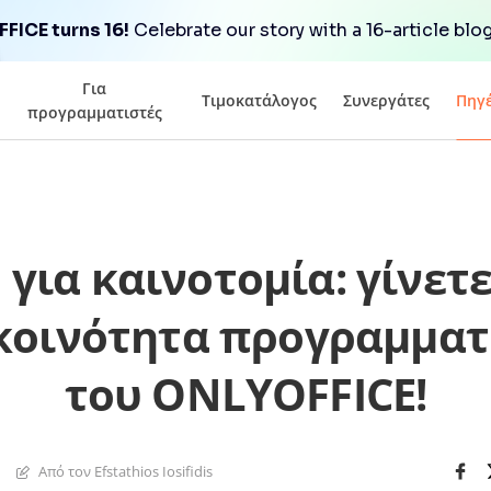
FICE turns 16!
Celebrate our story with a 16-article blog
Για
Τιμοκατάλογος
Συνεργάτες
Πηγ
προγραμματιστές
για καινοτομία: γίνετ
κοινότητα προγραμμα
του ONLYOFFICE!
Από τον Efstathios Iosifidis