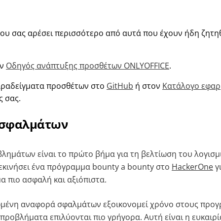
που σας αρέσει περισσότερο από αυτά που έχουν ήδη ζητη
ον
Οδηγός ανάπτυξης προσθέτων ONLYOFFICE
.
αραδείγματα προσθέτων στο
GitHub
ή στον
Κατάλογο εφα
ς σας.
 σφαλμάτων
λημάτων είναι το πρώτο βήμα για τη βελτίωση του λογισμ
εκινήσει ένα πρόγραμμα bounty a bounty στο
HackerOne
γ
α πιο ασφαλή και αξιόπιστα.
ωμένη αναφορά σφαλμάτων εξοικονομεί χρόνο στους προγρ
α προβλήματα επιλύονται πιο γρήγορα. Αυτή είναι η ευκαιρ