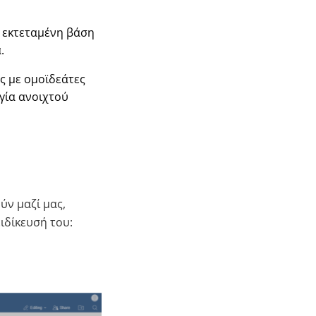
ν εκτεταμένη βάση
.
ς με ομοϊδεάτες
γία ανοιχτού
ν μαζί μας,
ειδίκευσή του: