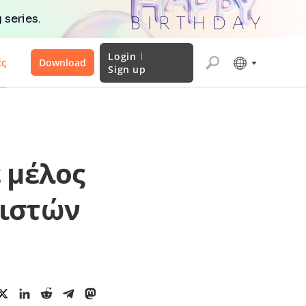
 series.
Login
ές
Download
Sign up
ε μέλος
τιστών