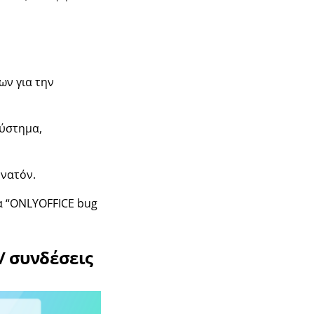
ν για την
σύστημα,
υνατόν.
μα “ONLYOFFICE bug
/ συνδέσεις