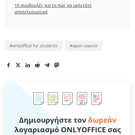
10 συμβουλές για το πώς να μελετάτε
αποτελεσματικά
#
onlyoffice for students
#
open-source
Δημιουργήστε τον
δωρεάν
λογαριασμό ONLYOFFICE σας