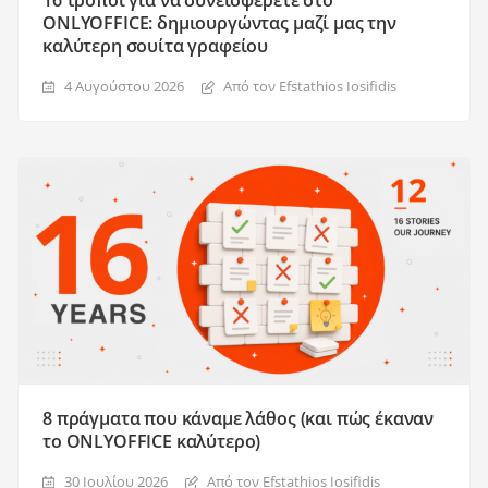
16 τρόποι για να συνεισφέρετε στο
ONLYOFFICE: δημιουργώντας μαζί μας την
καλύτερη σουίτα γραφείου
4 Αυγούστου 2026
Από τον Efstathios Iosifidis
8 πράγματα που κάναμε λάθος (και πώς έκαναν
το ONLYOFFICE καλύτερο)
30 Ιουλίου 2026
Από τον Efstathios Iosifidis