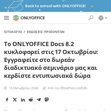
Back to school with ONLYOFFICE!
ΙΣΤΟΛΌΓΙΟ
/
ΕΚΔΌΣΕΙΣ ΠΡΟΪΌΝΤΩΝ
Το ONLYOFFICE Docs 8.2
κυκλοφορεί στις 17 Οκτωβρίου:
Εγγραφείτε στο δωρεάν
διαδικτυακό σεμινάριο μας και
κερδίστε εντυπωσιακά δώρα
15 Οκτωβρίου 2024
Από τον Efstathios Iosifidis