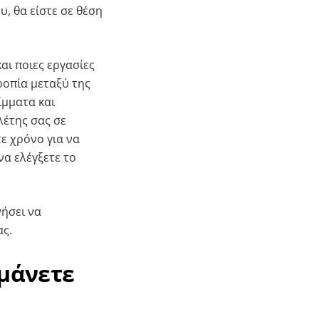
υ, θα είστε σε θέση
αι ποιες εργασίες
ροπία μεταξύ της
ίμματα και
λέτης σας σε
ε χρόνο για να
να ελέγξετε το
νήσει να
ας.
μάνετε