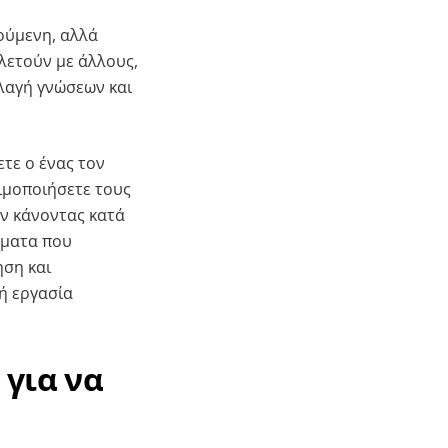
ούμενη, αλλά
ελετούν με άλλους,
λαγή γνώσεων και
ετε ο ένας τον
σιμοποιήσετε τους
ον κάνοντας κατά
έματα που
ηση και
κή εργασία
 για να