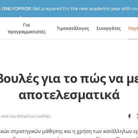
h ONLYOFFICE!
Get prepared for the new academic year with our
Για
Τιμοκατάλογος
Συνεργάτες
Πηγ
προγραμματιστές
βουλές για το πώς να μ
αποτελεσματικά
Από τον Efstathios Iosifidis
κών στρατηγικών μάθησης και η χρήση των κατάλληλων ερ