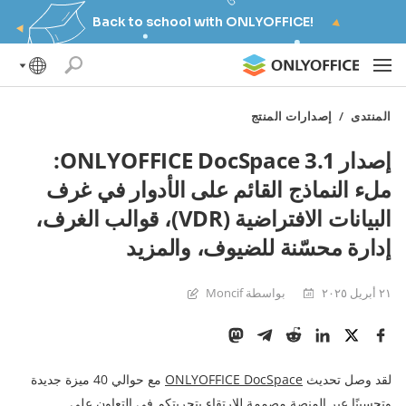
Back to school with ONLYOFFICE!
المنتدى
/
إصدارات المنتج
إصدار ONLYOFFICE DocSpace 3.1:
ملء النماذج القائم على الأدوار في غرف
البيانات الافتراضية (VDR)، قوالب الغرف،
إدارة محسّنة للضيوف، والمزيد
٢١ أبريل ٢٠٢٥
بواسطة Moncif
لقد وصل تحديث
ONLYOFFICE DocSpace
مع حوالي 40 ميزة جديدة
وتحسينًا عبر المنصة مصممة للارتقاء بتجربتكم في التعاون على