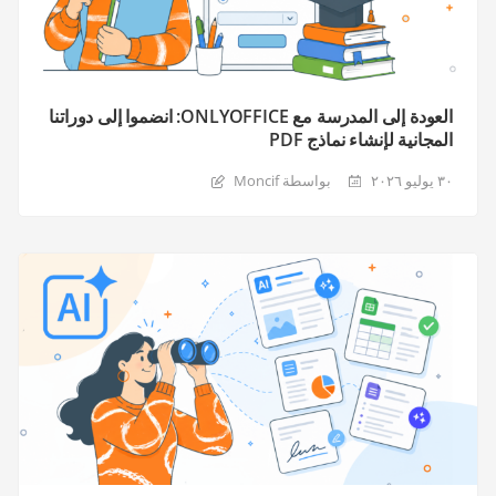
العودة إلى المدرسة مع ONLYOFFICE: انضموا إلى دوراتنا
المجانية لإنشاء نماذج PDF
٣٠ يوليو ٢٠٢٦
بواسطة Moncif