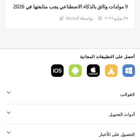
9 مولدات وثائق بالذكاء الاصطناعي يجب متابعتها في 2026
٢٩ يوليو ٢٠٢٦
بواسطة Moncif
أحصل على التطبيقات المجانية
القوالب
قوالب نموذج PDF
أدوات التحويل
قوالب المستندات النصية
قوالب الجداول
تحويل الملفات النصية
قوالب العروض التقديمية
الحصول على الأخبار
تحويل جداول البيانات