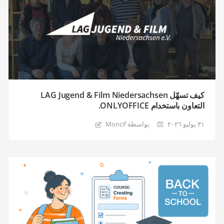
كيف تسهّل LAG Jugend & Film Niedersachsen
التعاون باستخدام ONLYOFFICE.
٣١ يوليو ٢٠٢٦
بواسطة Moncif