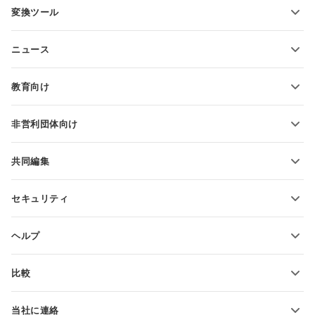
変換ツール
テキスト文書テンプレート
テキストファイルの変換
スプレッドシートテンプレート
ニュース
スプレッドシートの変換
プレゼンテーションテンプレート
ブログ
スライドの変換
教育向け
PDFの変換
学生向け
非営利団体向け
教育関係者向け
機能とツール
共同編集
無料アカウントをリクエスト
貢献者向け
セキュリティ
翻訳者向け
機能とツール
インフルエンサー向け
ヘルプ
求人情報
コミュニティ
比較
ヘルプ・センター
ONLYOFFICE Docs vs MS Office Online
ONLYOFFICEアカデミー
当社に連絡