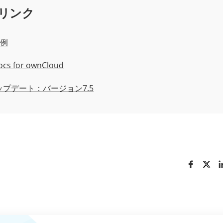
リンク
例
cs for ownCloud
ップデート：バージョン7.5