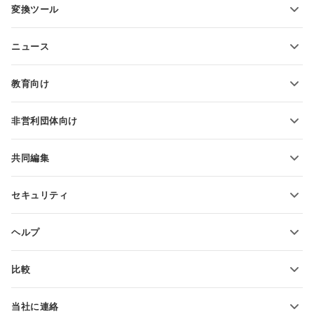
変換ツール
テキスト文書テンプレート
テキストファイルの変換
スプレッドシートテンプレート
ニュース
スプレッドシートの変換
プレゼンテーションテンプレート
ブログ
スライドの変換
教育向け
PDFの変換
学生向け
非営利団体向け
教育関係者向け
機能とツール
共同編集
無料アカウントをリクエスト
貢献者向け
セキュリティ
翻訳者向け
機能とツール
インフルエンサー向け
ヘルプ
求人情報
コミュニティ
比較
ヘルプ・センター
ONLYOFFICE Docs vs MS Office Online
ONLYOFFICEアカデミー
当社に連絡
ONLYOFFICE Docs vs Google Docs