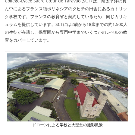
Collège-Lycée Sacré Cœur de Taravao
(SCT)
は、南太平洋の真
ん中にあるフランス領ポリネシアのタヒチの田舎にあるカトリッ
ク学校です。フランスの教育省と契約しているため、同じカリキ
ュラムを提供しています。SCTには2歳から18歳までの約1,500人
の生徒が在籍し、保育園から専門中学までいくつかのレベルの教
育をカバーしています。
ドローンによる学校と大聖堂の撮影風景