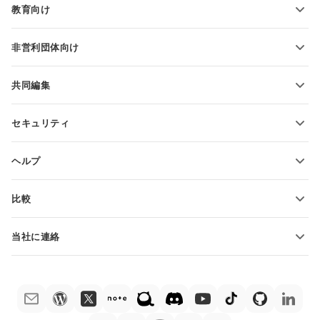
教育向け
PDFの変換
学生向け
非営利団体向け
教育関係者向け
機能とツール
共同編集
無料アカウントをリクエスト
貢献者向け
セキュリティ
翻訳者向け
機能とツール
インフルエンサー向け
ヘルプ
求人情報
コミュニティ
比較
ヘルプ・センター
ONLYOFFICE Docs vs MS Office Online
ONLYOFFICEアカデミー
当社に連絡
ONLYOFFICE Docs vs Google Docs
ウェビナー
販売に関する質問
sales@onlyoffice.com
ONLYOFFICE Docs vs Zoho Docs
ホワイト ペーパー
パートナー事業に関する質問
partners@onlyoffice.com
ONLYOFFICE Docs vs LibreOffice
サポートお問い合わせフォーム
プレスリリースに関する質問
press@onlyoffice.com
ONLYOFFICE Docs vs WPS
デモ注文