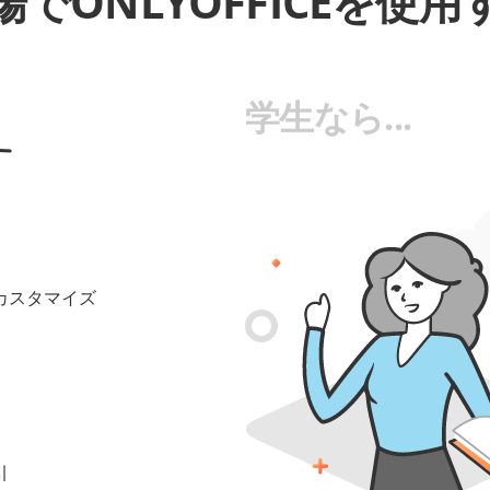
でONLYOFFICEを使
学生なら...
カスタマイズ
引