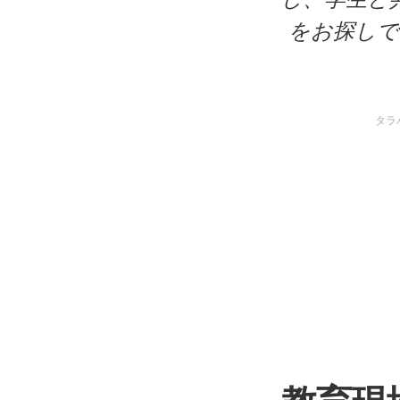
をお探しで
タラ