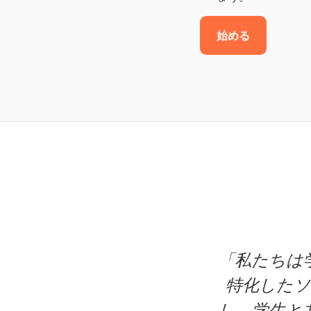
始める
「私たちは学
特化した
し、学生と