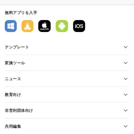
無料アプリを入手
テンプレート
PDFフォームテンプレート
変換ツール
テキスト文書テンプレート
テキストファイルの変換
スプレッドシートテンプレート
ニュース
スプレッドシートの変換
プレゼンテーションテンプレート
ブログ
スライドの変換
教育向け
PDFの変換
学生向け
非営利団体向け
教育関係者向け
機能とツール
共同編集
無料アカウントをリクエスト