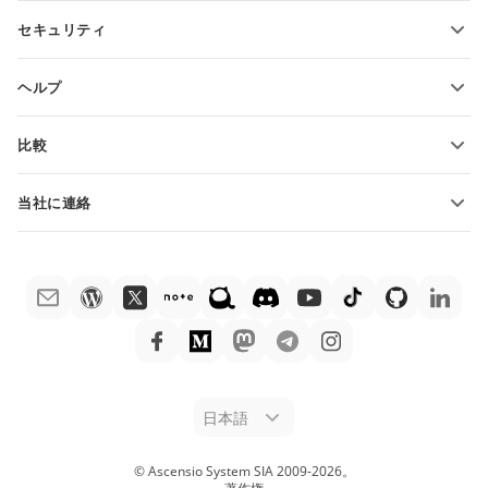
貢献者向け
セキュリティ
翻訳者向け
機能とツール
インフルエンサー向け
ヘルプ
求人情報
コミュニティ
比較
ヘルプ・センター
ONLYOFFICE Docs vs MS Office Online
ONLYOFFICEアカデミー
当社に連絡
ONLYOFFICE Docs vs Google Docs
ウェビナー
販売に関する質問
sales@onlyoffice.com
ONLYOFFICE Docs vs Zoho Docs
ホワイト ペーパー
パートナー事業に関する質問
partners@onlyoffice.com
ONLYOFFICE Docs vs LibreOffice
サポートお問い合わせフォーム
プレスリリースに関する質問
press@onlyoffice.com
ONLYOFFICE Docs vs WPS
デモ注文
折返し電話をリクエスト
ONLYOFFICE Docs vs Adobe Acrobat
法律情報
ONLYOFFICE Docs vs Hancom
日本語
© Ascensio System SIA 2009-
2026
。