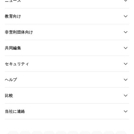
ニュース
スプレッドシートの変換
プレゼンテーションテンプレート
ブログ
スライドの変換
教育向け
PDFの変換
学生向け
非営利団体向け
教育関係者向け
機能とツール
共同編集
無料アカウントをリクエスト
貢献者向け
セキュリティ
翻訳者向け
機能とツール
インフルエンサー向け
ヘルプ
求人情報
コミュニティ
比較
ヘルプ・センター
ONLYOFFICE Docs vs MS Office Online
ONLYOFFICEアカデミー
当社に連絡
ONLYOFFICE Docs vs Google Docs
ウェビナー
販売に関する質問
sales@onlyoffice.com
ONLYOFFICE Docs vs Zoho Docs
ホワイト ペーパー
パートナー事業に関する質問
partners@onlyoffice.com
ONLYOFFICE Docs vs LibreOffice
サポートお問い合わせフォーム