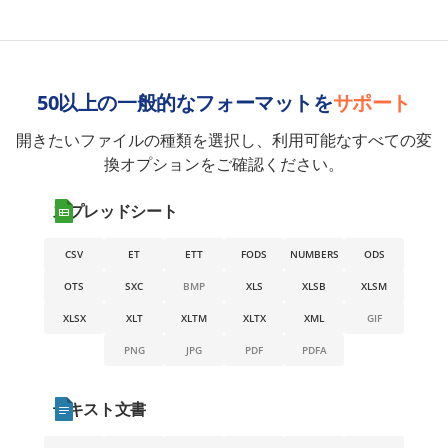
50以上の一般的なフォーマットを
サポート
開きたいファイルの種類を選択し、利用可能なすべての変
換オプションをご確認ください。
スプレッドシート
CSV
ET
ETT
FODS
NUMBERS
ODS
OTS
SXC
BMP
XLS
XLSB
XLSM
XLSX
XLT
XLTM
XLTX
XML
GIF
PNG
JPG
PDF
PDFA
テキスト文書