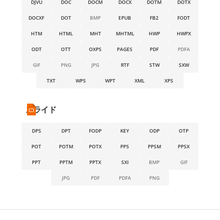
DJVU
DOC
DOCM
DOCX
DOTM
DOTX
DOCXF
DOT
BMP
EPUB
FB2
FODT
HTM
HTML
MHT
MHTML
HWP
HWPX
ODT
OTT
OXPS
PAGES
PDF
PDFA
GIF
PNG
JPG
RTF
STW
SXW
TXT
WPS
WPT
XML
XPS
スライド
DPS
DPT
FODP
KEY
ODP
OTP
POT
POTM
POTX
PPS
PPSM
PPSX
PPT
PPTM
PPTX
SXI
BMP
GIF
JPG
PDF
PDFA
PNG