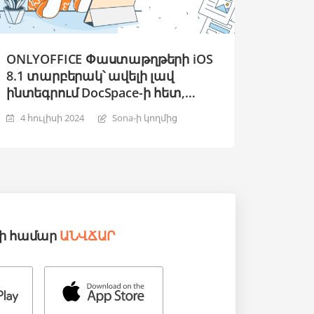
ONLYOFFICE Փաստաթղթերի iOS
8.1 տարբերակ՝ ավելի լավ
ինտեգրում DocSpace-ի հետ,
պարբերության ոճեր, տեքստի
4 հուլիսի 2024
Sona-ի կողմից
ուղղահայաց հավասարեցում
ձևերով և այլն:
րի համար
ԱՆՎՃԱՐ