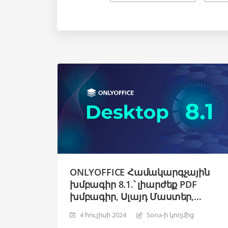
ONLYOFFICE Համակարգչային
խմբագիր 8.1.՝ լիարժեք PDF
խմբագիր, Սլայդ Մաստեր,
բարելավված RTL,
4 հուլիսի 2024
Sona-ի կողմից
տեղայնացման նոր