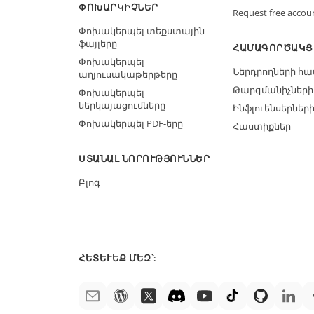
ՓՈԽԱՐԿԻՉՆԵՐ
Request free accou
Փոխակերպել տեքստային
ֆայլերը
ՀԱՄԱԳՈՐԾԱԿՑ
Փոխակերպել
Ներդրողների հ
աղյուսակաթերթերը
Թարգմանիչների
Փոխակերպել
ներկայացումները
Ինֆլուենսերներ
Փոխակերպել PDF-երը
Հաստիքներ
ՍՏԱՆԱԼ ՆՈՐՈՒԹՅՈՒՆՆԵՐ
Բլոգ
ՀԵՏԵՒԵՔ ՄԵԶ՝: