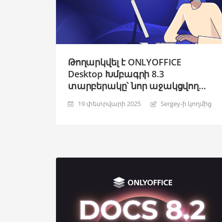
Թողարկվել է ONLYOFFICE
Desktop Խմբագրի 8.3
տարբերակը՝ նոր աջակցվող
ձևաչափեր, PDF կնիքներ,
19 փետրվարի 2025
Sergey-ի կողմից
Միաձուլվող ձևեր,
համատեքստային մենյու
ներդիրների և պատուհանների
համար և այլն: