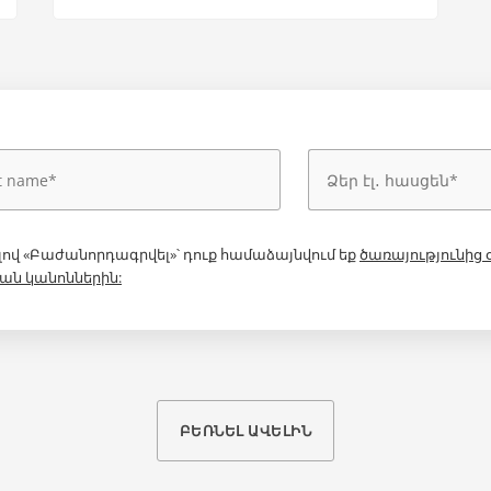
համագործակցություն
թերթերում և այլն:
լով «Բաժանորդագրվել»՝ դուք համաձայնվում եք
ծառայությունից
ան կանոններին:
ԲԵՌՆԵԼ ԱՎԵԼԻՆ