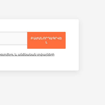
ԲԱԺԱՆՈՐԴԱԳՐՎԵ
Լ
 օգտվելու և անձնական տվյալների