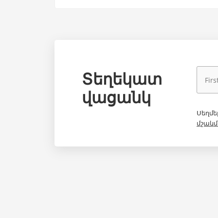
ընտրանքներ և ավելին։
Տեղեկատ
վացանկ
Սեղմե
մշակմ