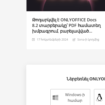
Թողարկվել է ONLYOFFICE Docs
8.2 տարբերակը՝ PDF համատեղ
խմբագրում, բարելավված
ինտերֆեյս, օպտիմալացված
17 հոկտեմբերի 2024
Sona-ի կողմից
աշխատանք, RTL
աշխատաթերթերում և ավելին
Ներբեռնել ONLYO
Windows-ի
համար