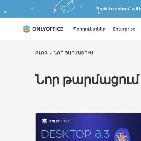
Back to school wit
Պրոդուկտներ
Enterprise
ԲԼՈԳ
/
ՆՈՐ ԹԱՐՄԱՑՈՒՄ
Նոր թարմացում