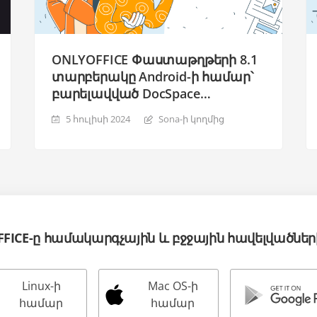
ONLYOFFICE Փաստաթղթերի 8.1
տարբերակը Android-ի համար՝
բարելավված DocSpace
աջակցություն, LDAP
5 հուլիսի 2024
Sona-ի կողմից
նույնականացում, ինտերֆեյսի
և համաօգտագործման ավելի
շատ տարբերակներ
FFICE-ը համակարգչային և բջջային հավելվածնե
Linux-ի
Mac OS-ի
համար
համար