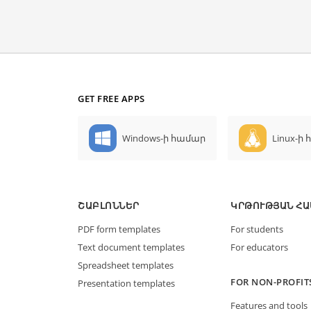
GET FREE APPS
Windows-ի համար
Linux-ի
ՇԱԲԼՈՆՆԵՐ
ԿՐԹՈՒԹՅԱՆ ՀԱ
PDF form templates
For students
Text document templates
For educators
Spreadsheet templates
FOR NON-PROFIT
Presentation templates
Features and tools