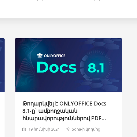
Թողարկվել է ONLYOFFICE Docs
8.1-ը` ամբողջական
հնարավորություններով PDF
խմբագիր, Սլայդ Մաստեր,
19 հունիսի 2024
Sona-ի կողմից
բարելավված RTL, ընդլայնված