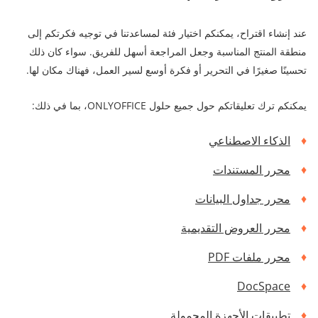
عند إنشاء اقتراح، يمكنكم اختيار فئة لمساعدتنا في توجيه فكرتكم إلى
منطقة المنتج المناسبة وجعل المراجعة أسهل للفريق. سواء كان ذلك
تحسينًا صغيرًا في التحرير أو فكرة أوسع لسير العمل، فهناك مكان لها.
يمكنكم ترك تعليقاتكم حول جميع حلول ONLYOFFICE، بما في ذلك:
الذكاء الاصطناعي
محرر المستندات
محرر جداول البيانات
محرر العروض التقديمية
محرر ملفات PDF
DocSpace
تطبيقات الأجهزة المحمولة