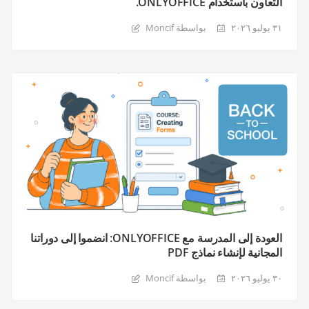
التعاون باستخدام ONLYOFFICE.
٣١ يوليو ٢٠٢٦
بواسطة Moncif
العودة إلى المدرسة مع ONLYOFFICE: انضموا إلى دوراتنا
المجانية لإنشاء نماذج PDF
٣٠ يوليو ٢٠٢٦
بواسطة Moncif