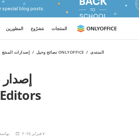
 special blog posts.
المنتجات
مَشرُوع
المطورين
المنتدى
/
ONLYOFFICE نصائح وحيل
/
إصدارات المنتج
٧ فبراير ٢٠٢٥
بواسطة Jaber