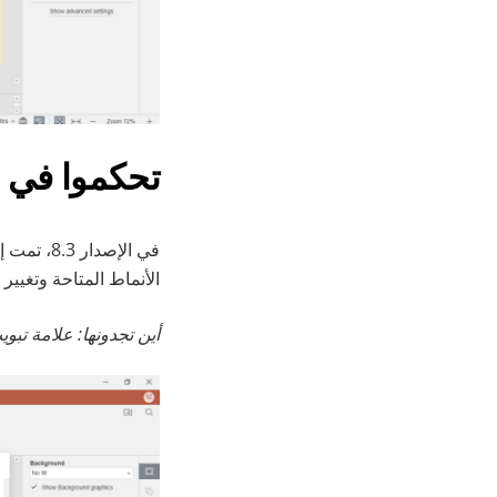
تحكموا في 
في الإصد
الأنماط المتاحة وتغيي
أين تجدونها: علامة تبو