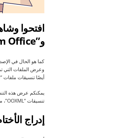
و”Hancom Office”
كما هو الحال في الإصدا
وعرض الملفات التي تم
أيضًا تنسيقات ملفات “Hancom Office”، بما في ذلك
يمكنكم عرض هذه التنسي
تنسيقات “OOXML”، مثل “DOCX” للمستندات النصية و”XLSX” لجداول البيانات و”PPTX” للعروض التقديمية.
إدراج الأختا