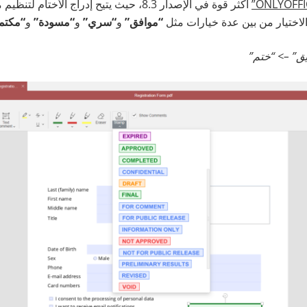
الاختيار من بين عدة خيارات مثل
“موافق”
و
“سري”
و
“مسودة”
و
“مكتم
يق” –> “ختم”