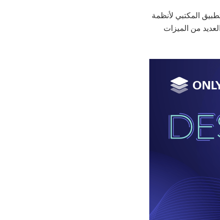
بيق المكتبي لأنظمة
 و”Linux” و”macOS”. يقدم إصدار 8.3 من “ONLYOFFICE Desktop Editors” العديد من الميزات