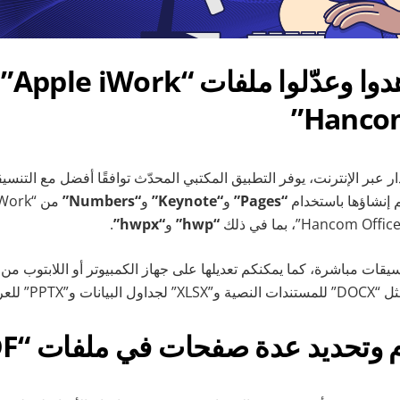
افتحوا وشاهدوا وعدّلوا ملفات “Apple iWork”
ر عبر الإنترنت، يوفر التطبيق المكتبي المحدّث توافقًا أفضل مع التنسي
 إنشاؤها باستخدام
“Pages”
و
“Keynote”
و
“Numbers”
“hwp”
و
“‎hwpx”
.
قات مباشرة، كما يمكنكم تعديلها على جهاز الكمبيوتر أو اللابتوب من خ
م وتحديد عدة صفحات في ملفات “PDF”