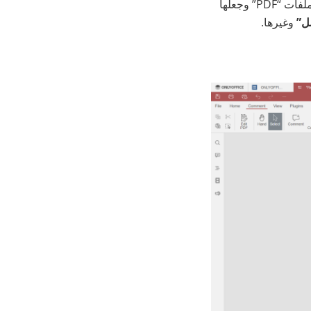
أكثر قوة في الإصدار 8.3، حيث يتيح إدراج الأختام لتنظيم ملفات “PDF” وجعلها
ل”
وغيرها.