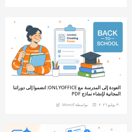
العودة إلى المدرسة مع ONLYOFFICE: انضموا إلى دوراتنا
المجانية لإنشاء نماذج PDF
٣٠ يوليو ٢٠٢٦
بواسطة Moncif