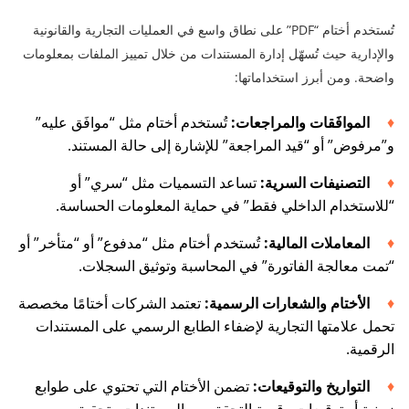
تُستخدم أختام “PDF” على نطاق واسع في العمليات التجارية والقانونية
والإدارية حيث تُسهّل إدارة المستندات من خلال تمييز الملفات بمعلومات
واضحة. ومن أبرز استخداماتها:
الموافَقات والمراجعات:
تُستخدم أختام مثل “موافَق عليه”
و”مرفوض” أو “قيد المراجعة” للإشارة إلى حالة المستند.
التصنيفات السرية:
تساعد التسميات مثل “سري” أو
“للاستخدام الداخلي فقط” في حماية المعلومات الحساسة.
المعاملات المالية:
تُستخدم أختام مثل “مدفوع” أو “متأخر” أو
“تمت معالجة الفاتورة” في المحاسبة وتوثيق السجلات.
الأختام والشعارات الرسمية:
تعتمد الشركات أختامًا مخصصة
تحمل علامتها التجارية لإضفاء الطابع الرسمي على المستندات
الرقمية.
التواريخ والتوقيعات:
تضمن الأختام التي تحتوي على طوابع
زمنية أو توقيعات رقمية التحقق من المستندات وتحقيق