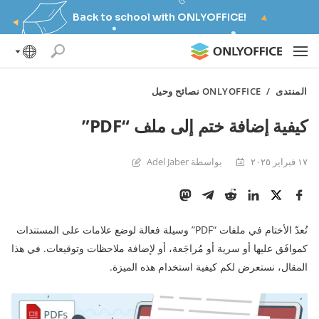
Back to school with ONLYOFFICE!
المنتدى
/
ONLYOFFICE نصائح وحيل
كيفية إضافة ختم إلى ملف “PDF”
١٧ فبراير ٢٠٢٥
بواسطة Adel Jaber
تُعدّ الأختام في ملفات “PDF” وسيلة فعالة لوضع علامات على المستندات
كموافَق عليها أو سرية أو مُراجَعة، أو لإضافة ملاحظات وتوقيعات. في هذا
المقال، نستعرض لكم كيفية استخدام هذه الميزة.