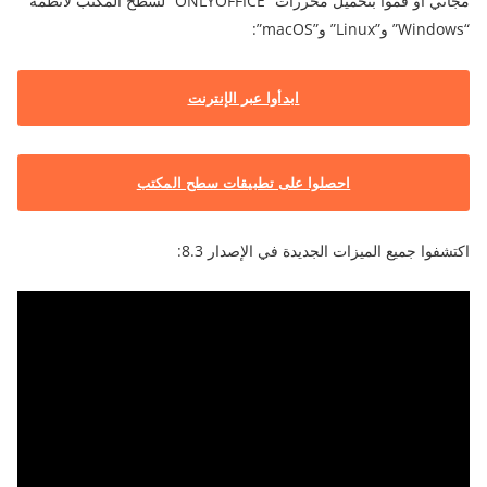
مجاني أو قموا بتحميل محررات “ONLYOFFICE” لسطح المكتب لأنظمة
“Windows” و”Linux” و”macOS”:
ابدأوا عبر الإنترنت
احصلوا على تطبيقات سطح المكتب
اكتشفوا جميع الميزات الجديدة في الإصدار 8.3: