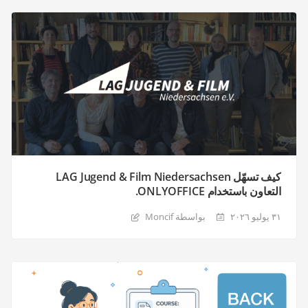
كيف تسهّل LAG Jugend & Film Niedersachsen
التعاون باستخدام ONLYOFFICE.
٣١ يوليو ٢٠٢٦
بواسطة Moncif