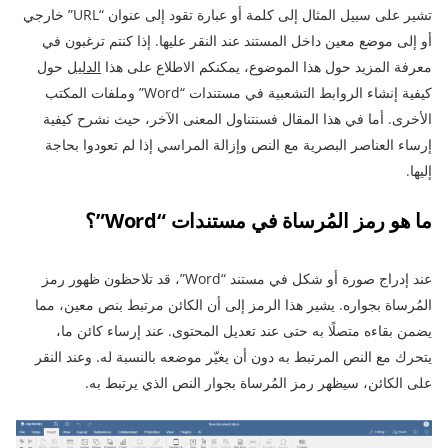
تشير على سبيل المثال إلى كلمة أو عبارة تقود إلى عنوان “URL” خارجي
أو إلى موضع معين داخل المستند عند النقر عليها. إذا كنتم ترغبون في
معرفة المزيد حول هذا الموضوع، يمكنكم الاطلاع على هذا
الدليل
حول
كيفية إنشاء الروابط التشعبية في مستندات “Word” وملفات المكتب
الأخرى. أما في هذا المقال فسنتناول المعنى الآخر، حيث نشرح كيفية
إرساء العناصر البصرية مع النص وإزالة المراسي إذا لم تعودوا بحاجة
إليها.
ما هو رمز المُرساة في مستندات “Word”؟
عند إدراج صورة أو شكل في مستند “Word”، قد تلاحظون ظهور رمز
المُرساة بجواره. يشير هذا الرمز إلى أن الكائن مرتبط بنص معين، مما
يضمن بقاءه متصلًا به حتى عند تعديل المحتوى. عند إرساء كائن ما،
يتحرك مع النص المرتبط به دون أن يغيّر موضعه بالنسبة له. وعند النقر
على الكائن، سيظهر رمز المُرساة بجوار النص الذي يرتبط به.