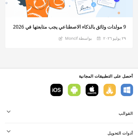
9 مولدات وثائق بالذكاء الاصطناعي يجب متابعتها في 2026
٢٩ يوليو ٢٠٢٦
بواسطة Moncif
أحصل على التطبيقات المجانية
القوالب
قوالب نموذج PDF
أدوات التحويل
قوالب المستندات النصية