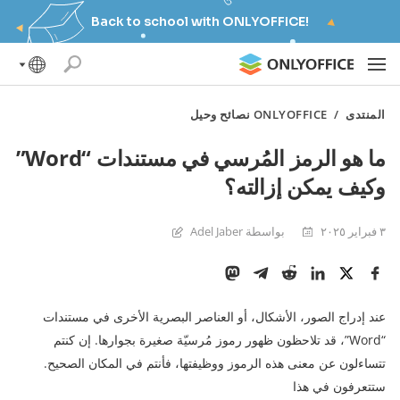
Back to school with ONLYOFFICE!
المنتدى
/
ONLYOFFICE نصائح وحيل
ما هو الرمز المُرسي في مستندات “Word”
وكيف يمكن إزالته؟
٣ فبراير ٢٠٢٥
بواسطة Adel Jaber
عند إدراج الصور، الأشكال، أو العناصر البصرية الأخرى في مستندات
“Word”، قد تلاحظون ظهور رموز مُرسيّة صغيرة بجوارها. إن كنتم
تتساءلون عن معنى هذه الرموز ووظيفتها، فأنتم في المكان الصحيح.
ستتعرفون في هذا