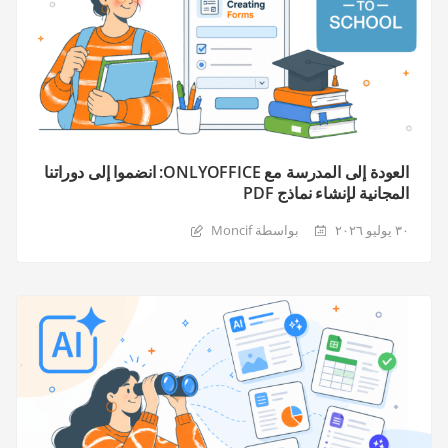
العودة إلى المدرسة مع ONLYOFFICE: انضموا إلى دوراتنا
المجانية لإنشاء نماذج PDF
٣٠ يوليو ٢٠٢٦
بواسطة Moncif