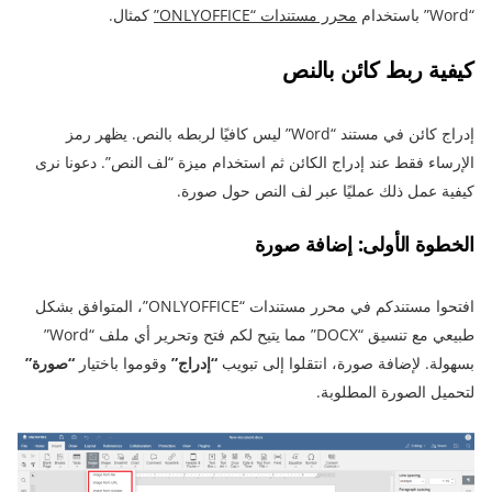
“Word” باستخدام
محرر مستندات “ONLYOFFICE”
كمثال.
كيفية ربط كائن بالنص
إدراج كائن في مستند “Word” ليس كافيًا لربطه بالنص. يظهر رمز
الإرساء فقط عند إدراج الكائن ثم استخدام ميزة “لف النص”. دعونا نرى
كيفية عمل ذلك عمليًا عبر لف النص حول صورة.
الخطوة الأولى: إضافة صورة
افتحوا مستندكم في محرر مستندات “ONLYOFFICE”، المتوافق بشكل
طبيعي مع تنسيق “DOCX” مما يتيح لكم فتح وتحرير أي ملف “Word”
بسهولة. لإضافة صورة، انتقلوا إلى تبويب
“إدراج”
وقوموا باختيار
“صورة”
لتحميل الصورة المطلوبة.