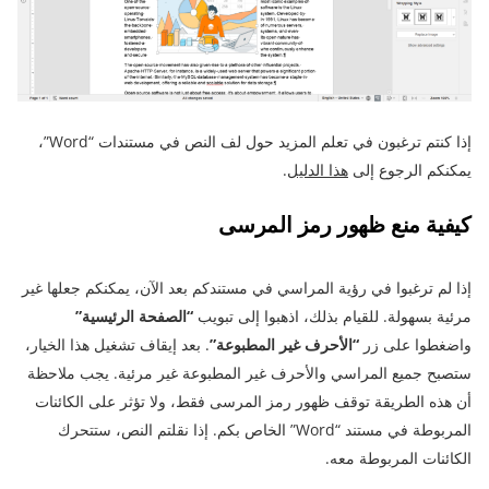
إذا كنتم ترغبون في تعلم المزيد حول لف النص في مستندات “Word”،
يمكنكم الرجوع إلى
هذا الدليل
.
كيفية منع ظهور رمز المرسى
إذا لم ترغبوا في رؤية المراسي في مستندكم بعد الآن، يمكنكم جعلها غير
مرئية بسهولة. للقيام بذلك، اذهبوا إلى تبويب
“الصفحة الرئيسية”
واضغطوا على زر
“الأحرف غير المطبوعة”
. بعد إيقاف تشغيل هذا الخيار،
ستصبح جميع المراسي والأحرف غير المطبوعة غير مرئية. يجب ملاحظة
أن هذه الطريقة توقف ظهور رمز المرسى فقط، ولا تؤثر على الكائنات
المربوطة في مستند “Word” الخاص بكم. إذا نقلتم النص، ستتحرك
الكائنات المربوطة معه.