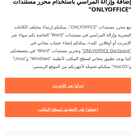
إضافة وإزالة المراسي باستخدام محرر مستندات
“ONLYOFFICE”
مع محرر مستندات “ONLYOFFICE”، يمكنكم إرساء مختلف الكائنات
البصرية وإزالة المراسي في مستندات “Word” الخاصة بكم سواء عبر
الإنترنت أو أوفلاين. للبدء، يمكنكم إنشاء حساب مجاني في
“ONLYOFFICE DocSpace”
وتحرير مستندات “Word” في متصفحكم.
كما يوجد تطبيق مجاني لسطح المكتب لأنظمة “Windows” و”Linux”
و”macOS” يمكنكم تحميله لأجهزتكم من الموقع الرسمي:
ابدأوا عبر الإنترنت
احصلوا على التطبيق لسطح المكتب