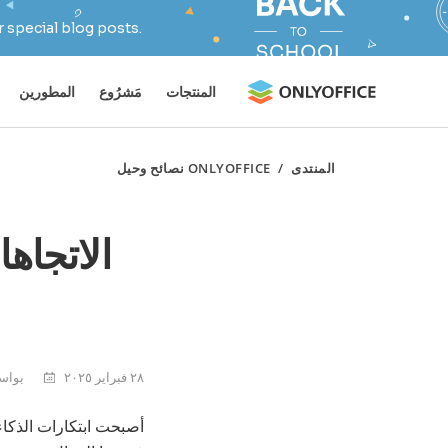
 special blog posts.
المنتجات
مَشرُوع
المطورين
المنتدى
/
ONLYOFFICE نصائح وحيل
الاتجاه
٢٨ فبراير ٢٠٢٥
بواسطة er
أصبحت ابتكارات الذكاء 