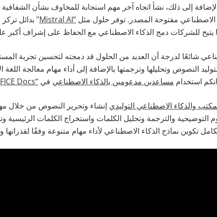
ضافة إلى ذلك، نشأ اتجاه آخر مهم استجابة للمخاوف بشأن الشفافية وأ
 الاصطناعي مفتوحة المصدر. توفر حلول مثل
“Mistral AI
” بدائل تركز 
يتيح للشركات دمج الذكاء الاصطناعي مع الحفاظ على إشراف أكبر على ب
ناعي شائعًا لدرجة أن العديد من الحلول قد دمجته لتحسين تجربة المست
توليد النصوص وتحليلها وترجمتها بالإضافة إلى أداء مهام معالجة اللغة 
انكم استخدام
مساعدين مدعومين بالذكاء الاصطناعي
في
“ONLYOFFICE Docs”
لمكتب والذكاء الاصطناعي التوليدي
إنشاء وتحرير النصوص من خلال مهام
م التوضيحية والترجمة وتحليل الكلمات واستخراج الكلمات الرئيسية وتق
تكامل تكوين نماذج الذكاء الاصطناعي لأداء مهام متنوعة وفقًا لقدراتها 