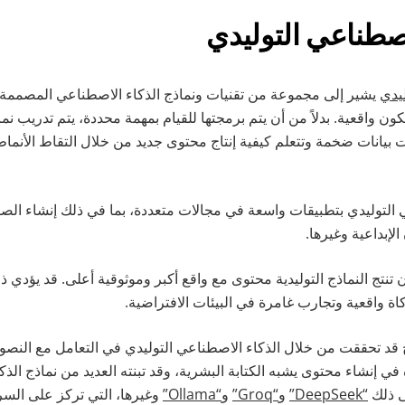
ليدي
يشير إلى مجموعة من تقنيات ونماذج الذكاء الاصطناعي المصممة 
 تكون واقعية. بدلاً من أن يتم برمجتها للقيام بمهمة محددة، يتم تدريب ن
بيانات ضخمة وتتعلم كيفية إنتاج محتوى جديد من خلال التقاط الأنماط
ي التوليدي بتطبيقات واسعة في مجالات متعددة، بما في ذلك إنشاء الص
الإبداعية وغيرها.
2، يُتوقع أن تنتج النماذج التوليدية محتوى مع واقع أكبر وموثوقية أعلى. قد يؤد
اة واقعية وتجارب غامرة في البيئات الافتراضية.
ج قد تحققت من خلال الذكاء الاصطناعي التوليدي في التعامل مع النص
ه في إنشاء محتوى يشبه الكتابة البشرية، وقد تبنته العديد من نماذج الذ
ى ذلك
“DeepSeek”
و
“Groq”
و
“Ollama”
وغيرها، التي تركز على السر