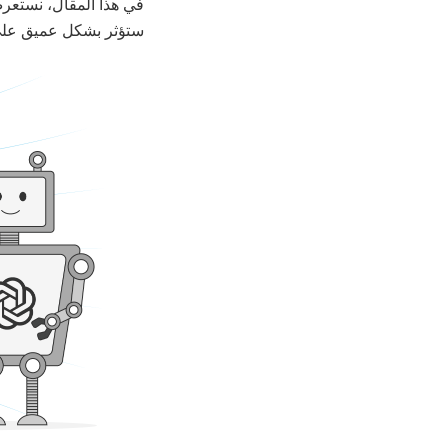
ستؤثر بشكل عميق على ح