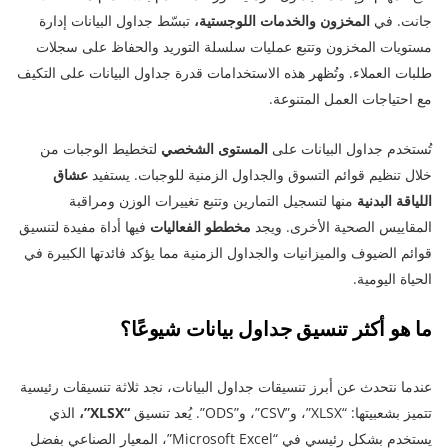
جانت. في
المخزون والخدمات اللوجستية،
تبسّط جداول البيانات إدارة
مستويات المخزون وتتبع عمليات سلسلة التوريد والحفاظ على سجلات
طلبات العملاء. وتُظهر هذه الاستخدامات قدرة جداول البيانات على التكيف
مع احتياجات العمل المتنوعة.
تُستخدم جداول البيانات على
المستوى الشخصي
لتخطيط الوجبات من
خلال تنظيم قوائم التسوق والجداول الزمنية للوجبات. يستفيد
عشاق
اللياقة البدنية
منها لتسجيل التمارين وتتبع تغييرات الوزن ومراقبة
المقاييس الصحية الأخرى. ويجد
مخططو الفعاليات
فيها أداة مفيدة لتنسيق
قوائم الضيوف والميزانيات والجداول الزمنية مما يؤكد فائدتها الكبيرة في
الحياة اليومية.
ما هو أكثر تنسيق جداول بيانات شيوعًا؟
عندما نتحدث عن أبرز تنسيقات جداول البيانات، نجد ثلاثة تنسيقات رئيسية
تتميز بشعبيتها: “XLSX”، و”CSV”، و”ODS”. يُعد تنسيق
“XLSX”،
الذي
يستخدم بشكل رئيسي في “Microsoft Excel”، المعيار الصناعي بفضل