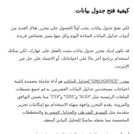
كيفية فتح جدول بيانات
لكي تفتح جدول بيانات، يجب أولاً الحصول على محرر. هناك العديد من
أدوات جداول البيانات المتاحة اليوم وكل منها يتميز بخصائص فريدة.
قد تكون لديك محرر جدول بيانات مثبت بالفعل على جهازك، لكن يمكنك
استخدام برنامج آخر بناءً على احتياجاتك، أو الاعتماد على حل عبر
الإنترنت.
محرر “ONLYOFFICE” لجداول البيانات
هو أداة شاملة مصممة لتلبية
احتياجات مستخدمي جداول البيانات العصريين. يدعم جميع تنسيقات
الملفات الرئيسية مثل “XLSX” و”ODS” و”CSV” مما يضمن التوافق
والمرونة. يقدم المحرر واجهة سهلة الاستخدام مع إمكانيات تحرير
متقدمة مثل
التنسيق الشرطي
والجداول المحورية
والمخططات
المخصصة مما يجعله مناسبًا للتحليل البياني المعقد.