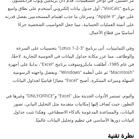
مر السنين. في أواخر السبعينيات، قدم دان بريكلين وبوب فرانكستون
برنامج “VisiCalc”، أول جدول بيانات إلكتروني اُستخدم على نطاق واسع
على جهاز “Apple II”. وسرعان ما جذب اهتمام المستخدمين بفضل قدرته
على أتمتة العمليات الحسابية، مما جعل الحواسيب الشخصية جزءًا
أساسيًا من قطاع الأعمال.
وفي الثمانينيات، أتى برنامج “Lotus 1-2-3” بتحسينات على السرعة
والوظائف، مما عزز مكانة جداول البيانات في الحوسبة التجارية. لاحقًا،
في عام 1985، أطلقت مايكروسوفت برنامج “Excel”، بدايةً على أجهزة
“Macintosh” ثم على أنظمة “Windows”. وبفضل واجهته الرسومية
السهلة وميزاته المبتكرة، أصبح “Excel” معيارًا قياسيًا لجداول البيانات.
واليوم، تستمر الأدوات الحديثة مثل “Excel” و”ONLYOFFICE” وغيرها في
التطور، حيث تُضاف إليها إمكانيات متقدمة مثل التحليل البياني، تصور
البيانات، والمساعدة المدعومة بالذكاء الاصطناعي. وهكذا تثبت جداول
البيانات دورها الأساسي في تنظيم وتحليل البيانات عالميًا.
نظرة تقنية