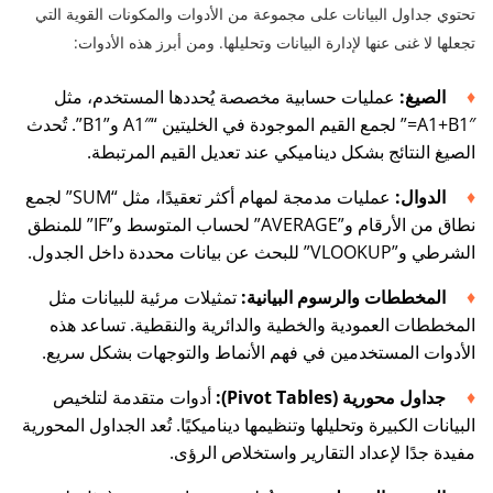
تحتوي جداول البيانات على مجموعة من الأدوات والمكونات القوية التي
تجعلها لا غنى عنها لإدارة البيانات وتحليلها. ومن أبرز هذه الأدوات:
الصيغ:
عمليات حسابية مخصصة يُحددها المستخدم، مثل
‎”=A1+B1″‎ لجمع القيم الموجودة في الخليتين “A1″ و”B1”. تُحدث
الصيغ النتائج بشكل ديناميكي عند تعديل القيم المرتبطة.
الدوال:
عمليات مدمجة لمهام أكثر تعقيدًا، مثل “SUM” لجمع
نطاق من الأرقام و”AVERAGE” لحساب المتوسط و”IF” للمنطق
الشرطي و”VLOOKUP” للبحث عن بيانات محددة داخل الجدول.
المخططات والرسوم البيانية:
تمثيلات مرئية للبيانات مثل
المخططات العمودية والخطية والدائرية والنقطية. تساعد هذه
الأدوات المستخدمين في فهم الأنماط والتوجهات بشكل سريع.
جداول محورية (Pivot Tables):
أدوات متقدمة لتلخيص
البيانات الكبيرة وتحليلها وتنظيمها ديناميكيًا. تُعد الجداول المحورية
مفيدة جدًا لإعداد التقارير واستخلاص الرؤى.