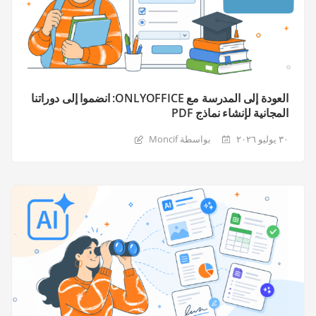
العودة إلى المدرسة مع ONLYOFFICE: انضموا إلى دوراتنا
المجانية لإنشاء نماذج PDF
٣٠ يوليو ٢٠٢٦
بواسطة Moncif