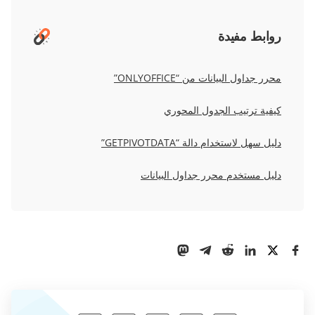
روابط مفيدة
محرر جداول البيانات من “ONLYOFFICE”
كيفية ترتيب الجدول المحوري
دليل سهل لاستخدام دالة “GETPIVOTDATA”
دليل مستخدم محرر جداول البيانات