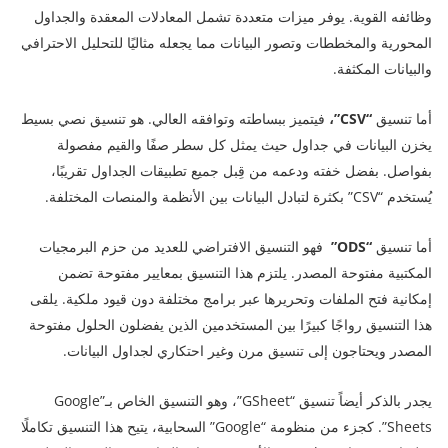
وظائفه القوية. يوفر ميزات متعددة تشمل المعادلات المعقدة والجداول
المحورية والمخططات وتصور البيانات مما يجعله مثاليًا للتحليل الاحترافي
والبيانات المكثفة.
أما تنسيق
“CSV”،
فيتميز ببساطته وتوافقه العالي. هو تنسيق نصي بسيط
يخزن البيانات في جداول حيث يمثل كل سطر صفًا والقيم مفصولة
بفواصل. بفضل خفته ودعمه من قِبل جميع تطبيقات الجداول تقريبًا،
يُستخدم “CSV” بكثرة لتبادل البيانات بين الأنظمة والمنصات المختلفة.
أما تنسيق
“ODS”
فهو التنسيق الافتراضي للعديد من حزم البرمجيات
المكتبية مفتوحة المصدر. يلتزم هذا التنسيق بمعايير مفتوحة تضمن
إمكانية فتح الملفات وتحريرها عبر برامج مختلفة دون قيود ملكية. يلقى
هذا التنسيق رواجًا كبيرًا بين المستخدمين الذين يفضلون الحلول مفتوحة
المصدر ويحتاجون إلى تنسيق مرن وغير احتكاري لجداول البيانات.
يجدر بالذكر أيضاً تنسيق “GSheet”، وهو التنسيق الخاص بـ”Google
Sheets”. كجزء من منظومة “Google” السحابية، يتيح هذا التنسيق تكاملًا