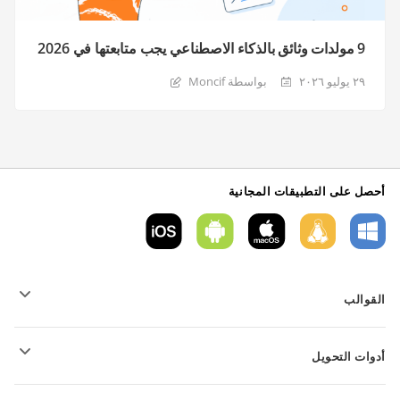
9 مولدات وثائق بالذكاء الاصطناعي يجب متابعتها في 2026
٢٩ يوليو ٢٠٢٦
بواسطة Moncif
أحصل على التطبيقات المجانية
القوالب
قوالب نموذج PDF
أدوات التحويل
قوالب المستندات النصية
قوالب الجداول
تحويل الملفات النصية