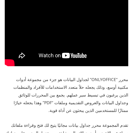
محرر “ONLYOFFICE” لجداول البيانات هو جزء من مجموعة أدوات
مكتبية أوسع، وذلك يجعله حلاً متعدد الاستخدامات للأفراد والمنظمات
الذين يرغبون في تبسيط سير عملهم. يجمع بين المحررات للوثائق
وجداول البيانات والعروض التقديمية وملفات “PDF” وهذا يجعله خيارًا
ممتازًا للمستخدمين الذين يبحثون عن أداة قوية.
تقدم المجموعة محرر جداول بيانات مجانيًا يتيح لك فتح وقراءة ملفاتك
سواء عبر الإنترنت أو دون الاتصال به: اختر بين تنزيل المحرر على جهازك