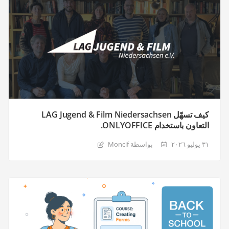
كيف تسهّل LAG Jugend & Film Niedersachsen
التعاون باستخدام ONLYOFFICE.
٣١ يوليو ٢٠٢٦
بواسطة Moncif