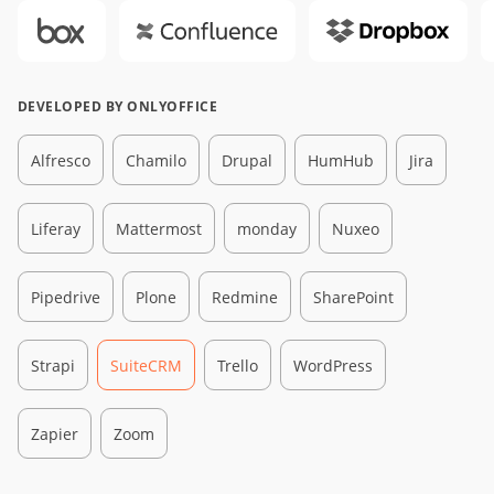
DEVELOPED BY ONLYOFFICE
Alfresco
Chamilo
Drupal
HumHub
Jira
Liferay
Mattermost
monday
Nuxeo
Pipedrive
Plone
Redmine
SharePoint
Strapi
SuiteCRM
Trello
WordPress
Zapier
Zoom