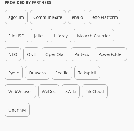
PROVIDED BY PARTNERS
agorum
CommuniGate
enaio
eXo Platform
FlinkISO
Jalios
Liferay
Maarch Courrier
NEO
ONE
OpenOlat
Pintexx
PowerFolder
Pydio
Quasaro
Seafile
Talkspirit
WebWeaver
WeDoc
XWiki
FileCloud
OpenKM