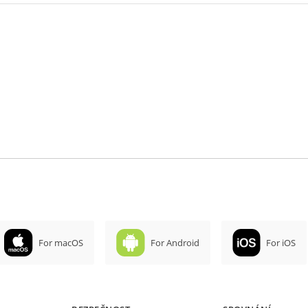
For macOS
For Android
For iOS