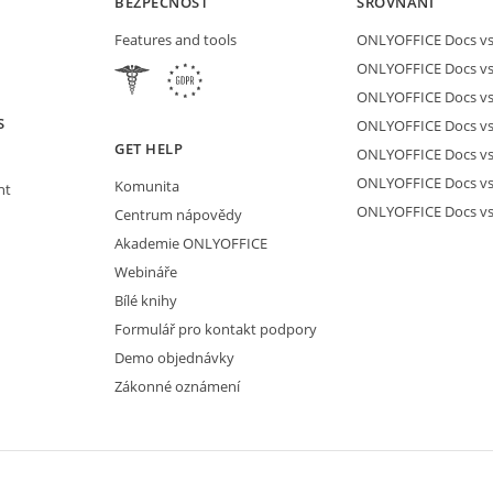
BEZPEČNOST
SROVNÁNÍ
Features and tools
ONLYOFFICE Docs vs 
ONLYOFFICE Docs vs
ONLYOFFICE Docs vs
S
ONLYOFFICE Docs vs 
GET HELP
ONLYOFFICE Docs v
ONLYOFFICE Docs vs
Komunita
nt
ONLYOFFICE Docs v
Centrum nápovědy
Akademie ONLYOFFICE
Webináře
Bílé knihy
Formulář pro kontakt podpory
Demo objednávky
Zákonné oznámení