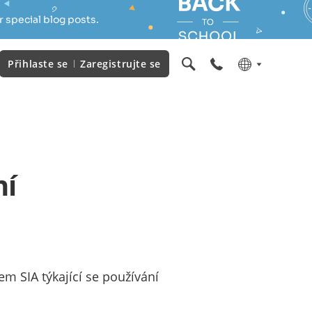
 special blog posts.
Přihlaste se
Zaregistrujte se
ní
m SIA týkající se používání