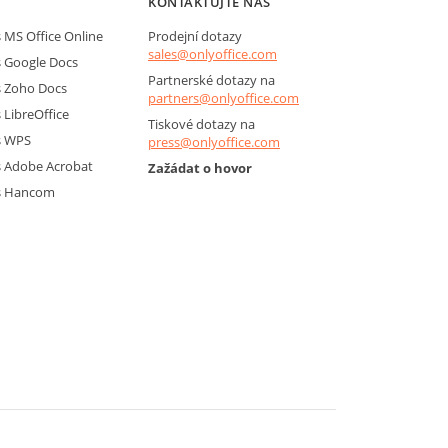
KONTAKTUJTE NÁS
MS Office Online
Prodejní dotazy
sales@onlyoffice.com
 Google Docs
Partnerské dotazy na
 Zoho Docs
partners@onlyoffice.com
LibreOffice
Tiskové dotazy na
s WPS
press@onlyoffice.com
 Adobe Acrobat
Zažádat o hovor
s Hancom