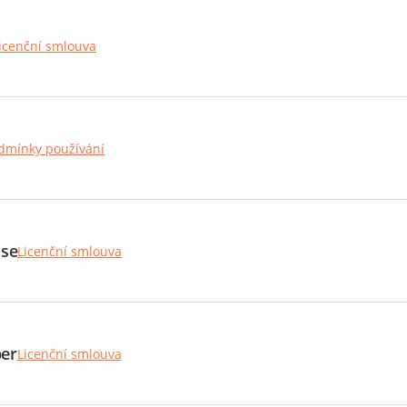
icenční smlouva
dmínky používání
ise
Licenční smlouva
er
Licenční smlouva