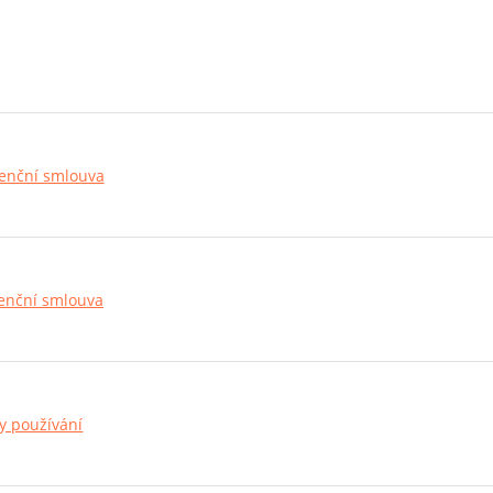
cenční smlouva
cenční smlouva
y používání