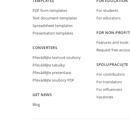
TEMPLATES
FOR EDUCATION
PDF form templates
For students
Text document templates
For educators
Spreadsheet templates
FOR NON-PROFIT
Presentation templates
Features and tools
CONVERTERS
Request free accou
Převádějte textové soubory
SPOLUPRACUJTE
Převádějte tabulky
Převádějte prezentace
For contributors
Převádějte soubory PDF
For translators
For influencers
GET NEWS
Vacancies
Blog