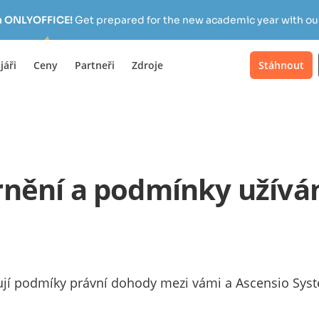
h ONLYOFFICE!
Get prepared for the new academic year with our
jáři
Ceny
Partneři
Zdroje
Stáhnout
rnění a podmínky užívá
jí podmíky právní dohody mezi vámi a Ascensio Syste