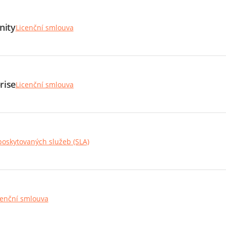
nity
Licenční smlouva
rise
Licenční smlouva
poskytovaných služeb (SLA)
cenční smlouva