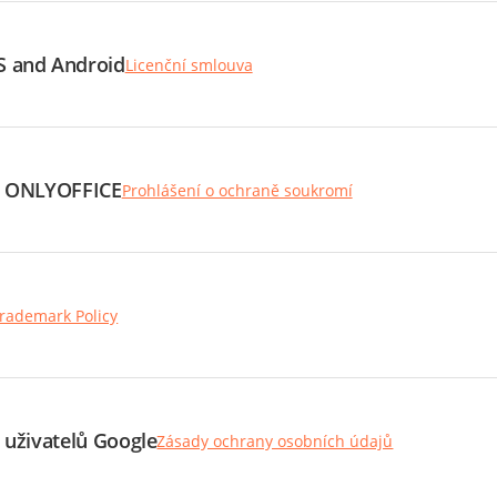
S and Android
Licenční smlouva
ů ONLYOFFICE
Prohlášení o ochraně soukromí
rademark Policy
 uživatelů Google
Zásady ochrany osobních údajů