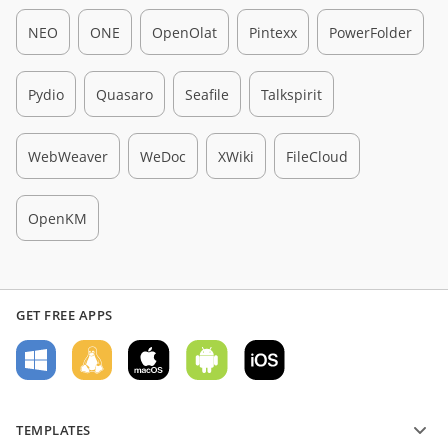
NEO
ONE
OpenOlat
Pintexx
PowerFolder
Pydio
Quasaro
Seafile
Talkspirit
WebWeaver
WeDoc
XWiki
FileCloud
OpenKM
GET FREE APPS
TEMPLATES