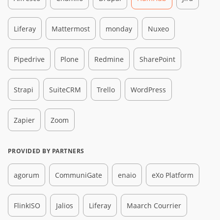
Liferay
Mattermost
monday
Nuxeo
Pipedrive
Plone
Redmine
SharePoint
Strapi
SuiteCRM
Trello
WordPress
Zapier
Zoom
PROVIDED BY PARTNERS
agorum
CommuniGate
enaio
eXo Platform
FlinkISO
Jalios
Liferay
Maarch Courrier