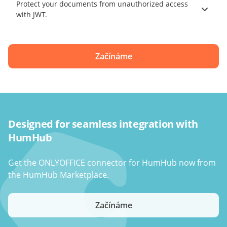
Protect your documents from unauthorized access
with JWT.
Začínáme
Designed for seamless integration with
HumHub
Get the ONLYOFFICE connector for HumHub now from
the HumHub Marketplace.
Začínáme