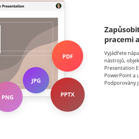
Zapůsobit
pracemi a
Vyjádřete náp
nástrojů, obje
Presentation E
PowerPoint a u
Podporovány j