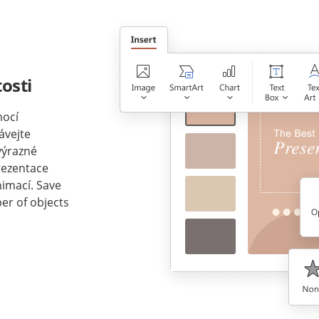
osti
mocí
ávejte
výrazné
prezentace
imací. Save
er of objects