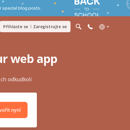
 special blog posts.
Přihlaste se
Zaregistrujte se
our web app
ich odkudkoli
vořit nyní