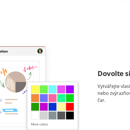
Dovolte si
Vytvářejte vla
nebo zvýrazňov
čar.