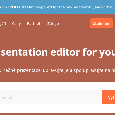
h ONLYOFFICE!
Get prepared for the new academic year with our
jáři
Ceny
Partneři
Zdroje
Stáhnout
sentation editor for y
edinečné prezentace, upravujte je a spolupracujte na n
Vyt