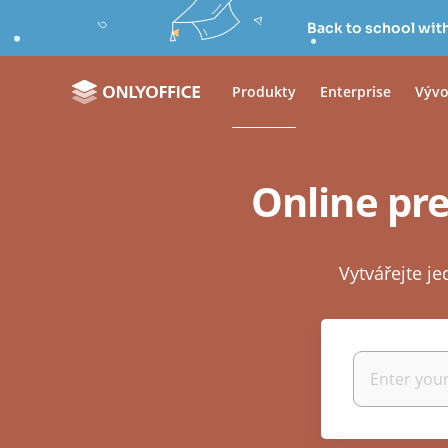
Back to school wit
Produkty
Enterprise
Vývo
Online pre
Vytvářejte j