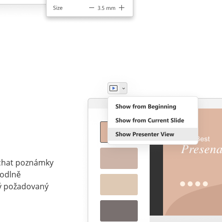
echat poznámky
hodlně
ný požadovaný