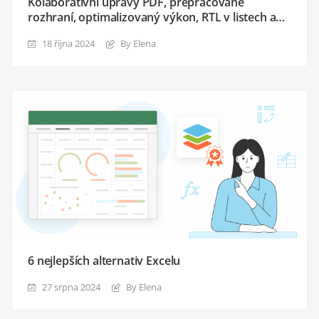
Kolaborativní úpravy PDF, přepracované
rozhraní, optimalizovaný výkon, RTL v listech a
další funkce
18 října 2024
By Elena
6 nejlepších alternativ Excelu
27 srpna 2024
By Elena