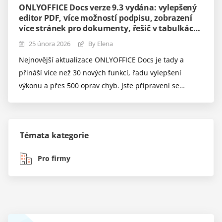
ONLYOFFICE Docs verze 9.3 vydána: vylepšený
editor PDF, více možností podpisu, zobrazení
více stránek pro dokumenty, řešič v tabulkách
a další
25 února 2026
By Elena
Nejnovější aktualizace ONLYOFFICE Docs je tady a
přináší více než 30 nových funkcí, řadu vylepšení
výkonu a přes 500 oprav chyb. Jste připraveni se
podívat, co je nového? Pojďme se podívat na klíčové
aktualizace.
Témata kategorie
Pro firmy