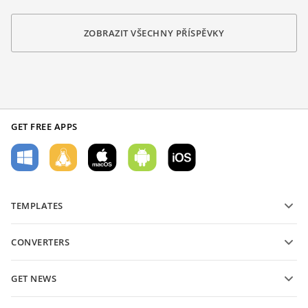
ZOBRAZIT VŠECHNY PŘÍSPĚVKY
GET FREE APPS
TEMPLATES
PDF form templates
CONVERTERS
Text document templates
Převádějte textové soubory
Spreadsheet templates
GET NEWS
Převádějte tabulky
Presentation templates
Blog
Převádějte prezentace