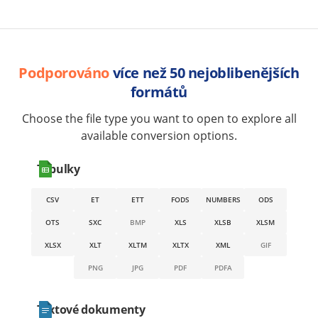
Podporováno
více než 50 nejoblibenějších
formátů
Choose the file type you want to open to explore all
available conversion options.
Tabulky
CSV
ET
ETT
FODS
NUMBERS
ODS
OTS
SXC
BMP
XLS
XLSB
XLSM
XLSX
XLT
XLTM
XLTX
XML
GIF
PNG
JPG
PDF
PDFA
Textové dokumenty