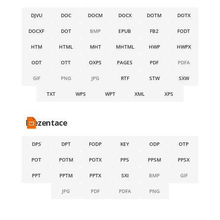
DJVU
DOC
DOCM
DOCX
DOTM
DOTX
DOCXF
DOT
BMP
EPUB
FB2
FODT
HTM
HTML
MHT
MHTML
HWP
HWPX
ODT
OTT
OXPS
PAGES
PDF
PDFA
GIF
PNG
JPG
RTF
STW
SXW
TXT
WPS
WPT
XML
XPS
Prezentace
DPS
DPT
FODP
KEY
ODP
OTP
POT
POTM
POTX
PPS
PPSM
PPSX
PPT
PPTM
PPTX
SXI
BMP
GIF
JPG
PDF
PDFA
PNG