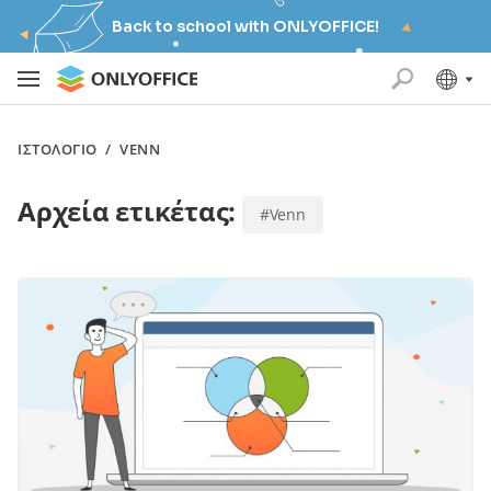
Back to school with ONLYOFFICE!
ΙΣΤΟΛΌΓΙΟ
/
VENN
Αρχεία ετικέτας:
#Venn