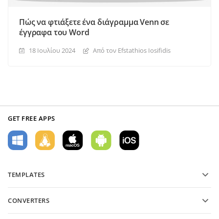
Πώς να φτιάξετε ένα διάγραμμα Venn σε
έγγραφα του Word
18 Ιουλίου 2024
Από τον Efstathios Iosifidis
GET FREE APPS
TEMPLATES
PDF form templates
CONVERTERS
Text document templates
Μετατροπή αρχείων κειμένου