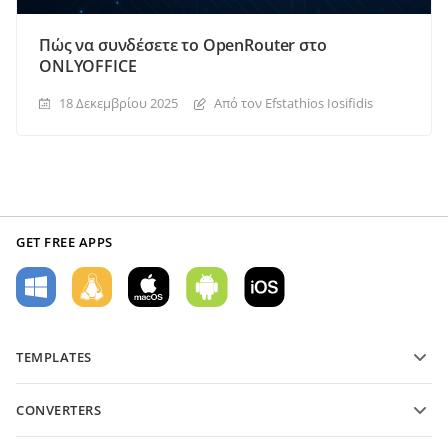
Πώς να συνδέσετε το OpenRouter στο
ONLYOFFICE
18 Δεκεμβρίου 2025
Από τον Efstathios Iosifidis
GET FREE APPS
TEMPLATES
PDF form templates
CONVERTERS
Text document templates
Μετατροπή αρχείων κειμένου