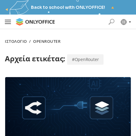
Back to school with ONLYOFFICE!
ΙΣΤΟΛΌΓΙΟ
/
OPENROUTER
Αρχεία ετικέτας:
#OpenRouter