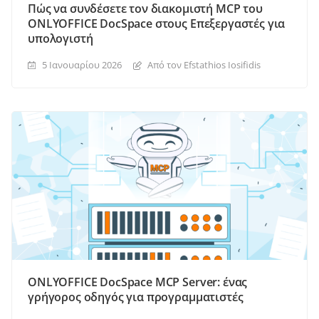
Πώς να συνδέσετε τον διακομιστή MCP του
ONLYOFFICE DocSpace στους Επεξεργαστές για
υπολογιστή
5 Ιανουαρίου 2026
Από τον Efstathios Iosifidis
ONLYOFFICE DocSpace MCP Server: ένας
γρήγορος οδηγός για προγραμματιστές