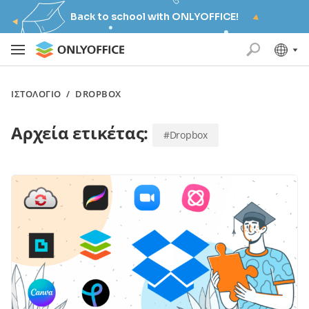
Back to school with ONLYOFFICE!
ΙΣΤΟΛΌΓΙΟ
/
DROPBOX
Αρχεία ετικέτας:
#Dropbox