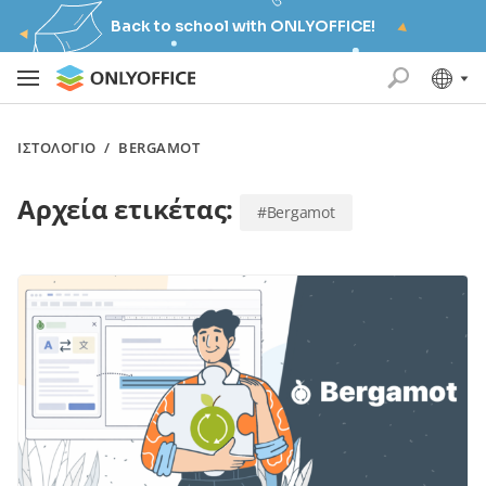
Back to school with ONLYOFFICE!
ΙΣΤΟΛΌΓΙΟ
/
BERGAMOT
Αρχεία ετικέτας:
#Bergamot